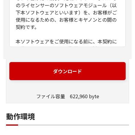
のライセンサーのソフトウェアモジュール（以
下本ソフトウェアといいます）を、お客様がご
使用になるための、お客様とキヤノンとの間の
契約です。
本ソフトウェアをご使用になる前に、本契約に
記載されているすべての権利および制限をよく
お読みください。
下記第１項記載の態様で本ソフトウェアを使用
ダウンロード
することにより、お客様は本契約に記載された
すべての条件に同意されたものとします。お客
様が本契約の条件のうち、いずれかに同意され
ファイル容量 622,960 byte
ない場合には、本ソフトウェアを使用せず、直
ちにこれを入手した場所にご返却ください。
動作環境
1.許諾
キヤノンは、本ソフトウェアをキヤノンのスキ