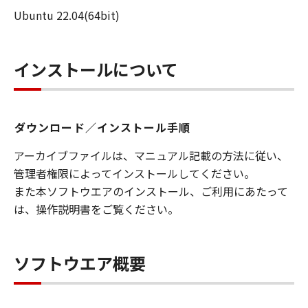
ャナーおよびインクジェットMFP製品との使用
Ubuntu 22.04(64bit)
においてのみ使用し、使用させ、複製し、複製
させ、第三者に頒布し、かかる第三者に使用を
許可するための、個人的、限定的かつ非独占的
インストールについて
権利をお客様に許諾します。（本契約における
「使用」とは、本ソフトウェアを格納、ロード
もしくはインストールすること、またはコンピ
ューターにおいて表示すること、アクセスする
ダウンロード／インストール手順
こと、もしくは実行することのいずれも含むも
のとします。）
アーカイブファイルは、マニュアル記載の方法に従い、
お客様は、本ソフトウェアを自己使用目的の場
管理者権限によってインストールしてください。
合に限り、これを変更することができ、並びに
また本ソフトウエアのインストール、ご利用にあたって
かかる変更物をデバッグする目的に限り、これ
は、操作説明書をご覧ください。
をリバースエンジニアすることができます。
お客様は、本契約と同一の条件の下で第三者に
本ソフトウェアを頒布するものとします。
ソフトウエア概要
2.制限
本契約において明示的に許諾されているものを