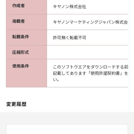
5.輸出規制
作成者
キヤノン株式会社
お客様は、該当国の全ての輸出管理法、規制お
よび規則を遵守するものとし、当該輸出管理
掲載者
キヤノンマーケティングジャパン株式会社
法、規制および規則に違反して、または必要な
認可等を得ることなしに本ソフトウェアを直接
転載条件
許可無く転載不可
または間接に輸出または再輸出してはなりませ
ん。
圧縮形式
6.保証の否認および免責
使用条件
このソフトウエアをダウンロードする前に
本ソフトウェアは、『あるがまま』の状態で商
記載してあります「使用許諾契約書」を必
品性および特定の目的への適合性の黙示的保証
い。
を含め、明示たると黙示たるとを問わずいかな
る保証もなく提供されるものとします。
本ソフトウェアの品質、機能およびパフォーマ
変更履歴
ンス、その他についてのあらゆる危険性はお客
様の責任および負担となります。
キヤノン、その子会社、関連会社、それらの販