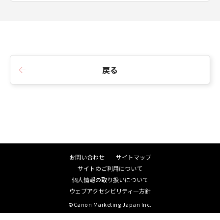
7.期間
本契約は、お客様が本ソフトウェアを使用する
ことにより本契約を承諾した時点で発効しま
す。お客様は、本ソフトウェアを廃棄すること
により、本契約を終了させることができます。
戻る
お客様が本契約のいずれかの条項に違反した場
合、キヤノンは、本契約を一方的に終了するこ
とができます。かかる違反により本契約が終了
した場合、キヤノンがその法律上の権利を実施
できることに加え、お客様は直ちに本ソフトウ
ェアを廃棄するものとします。
上記にかかわらず、本契約の第4項および第6項
お問い合わせ
サイトマップ
から第10項の規定は、本契約のいかなる終了後
サイトのご利用について
も有効に存続します。
個人情報の取り扱いについて
ウェブアクセシビリティ―方針
8.U.S. GOVERNMENT RESTRICTED RIGHTS
©Canon Marketing Japan Inc.
NOTICE