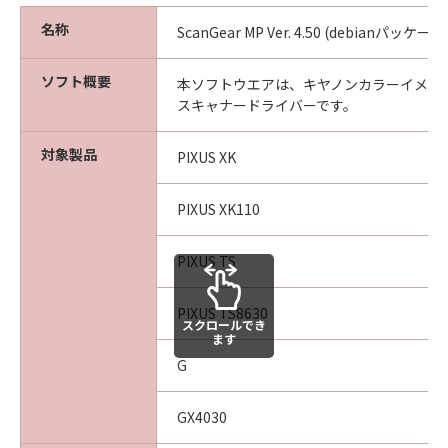
除き、お客様は、本ソフトウェアを使用できな
名称
いものとし、並びにいかなる第三者にも譲渡、
ScanGear MP Ver. 4.50 (debianパッ
サブライセンス、販売、貸与または移転するこ
とはできません。
ソフト概要
本ソフトウエアは、キヤノンカラーイメー
スキャナードライバーです。
3.著作権表示
お客様は、本ソフトウェアに含まれるキヤノン
対象製品
PIXUS XK
またはそのライセンサーの著作権表示を変更、
除去、削除等することはできません。
PIXUS XK110
4.帰属
PIXUS TS
本ソフトウェアに係る所有権および知的財産権
は、その内容によりキヤノンまたはそのライセ
PIXUS TS8630
ンサーに帰属します。本契約に明示的に記載さ
スクロールでき
ます
れているものを除き、キヤノンおよびそのライ
G
センサーのあらゆる知的財産についていかなる
権利または実施権も、本契約により、お客様に
譲渡または許諾されるものではありません。
GX4030