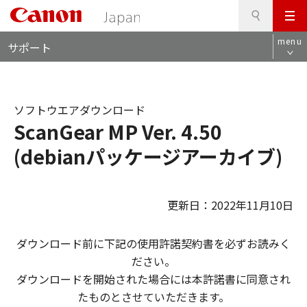
検
このページの本文へ
メ
索
ロ
ニ
menu
サポート
ー
ュ
カ
ー
ル
ナ
ソフトウエアダウンロード
ビ
ScanGear MP Ver. 4.50
(debianパッケージアーカイブ)
更新日：2022年11月10日
ダウンロード前に下記の使用許諾契約書を必ずお読みく
ださい。
ダウンロードを開始された場合には本許諾書に同意され
たものとさせていただきます。