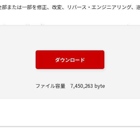
全部または一部を修正、改変、リバース・エンジニアリング、
ングジャパン株式会社およびキヤノンのライセンサーは、本ソ
は有用であること、または本ソフトウェアに瑕疵がないこと、
ングジャパン株式会社およびキヤノンのライセンサーは、本ソ
ダウンロード
損失、損害等について、いかなる場合においても一切の責任を
該当国の政府より必要な許可等を得ることなしに、本ソフトウ
ファイル容量 7,450,263 byte