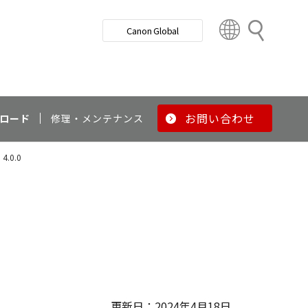
検
Canon Global
索
C
o
u
n
t
r
お問い合わせ
ロード
修理・メンテナンス
y
&
. 4.0.0
R
e
g
i
o
n
更新日：2024年4月18日