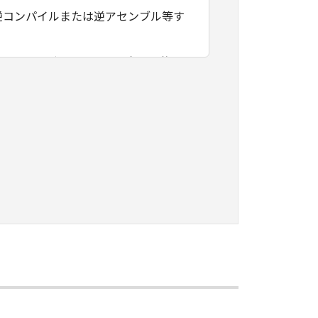
逆コンパイルまたは逆アセンブル等す
フトウェアがユーザーの特定の目的の
その他本ソフトウェアに関していかな
フトウェアの使用に付随または関連し
負いません。
ェアの全部または一部を、直接または