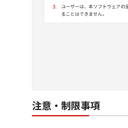
ユーザーは、本ソフトウェアの
ることはできません。
キヤノン、キヤノンマーケティ
ために適当であること、もしく
る保証もいたしません。
キヤノン、キヤノンマーケティ
て生ずる直接的または間接的な
ユーザーは、日本国政府または
間接に輸出してはなりません。
注意・制限事項