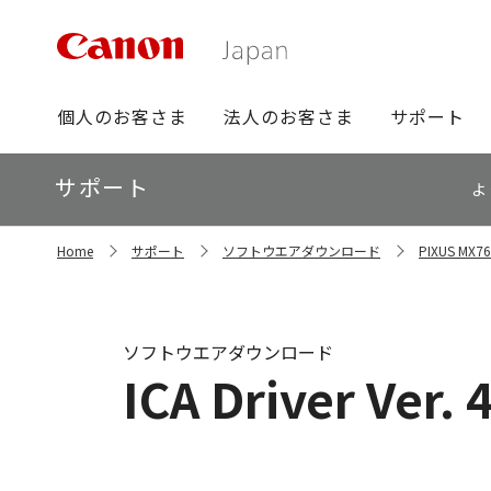
グ
個人のお客さま
法人のお客さま
サポート
ロ
ー
ロ
サポート
バ
よ
ー
ル
カ
ナ
サ
ル
Home
サポート
ソフトウエアダウンロード
PIXUS M
イ
ビ
ナ
ト
ビ
内
の
現
ソフトウエアダウンロード
在
ICA Driver Ver. 
位
置