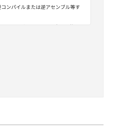
逆コンパイルまたは逆アセンブル等す
フトウェアがユーザーの特定の目的の
その他本ソフトウェアに関していかな
フトウェアの使用に付随または関連し
負いません。
ェアの全部または一部を、直接または