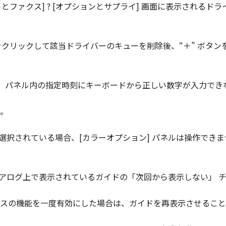
トとファクス] ? [オプションとサプライ] 画面に表示される
ンをクリックして該当ドライバーのキューを削除後、“＋” ボタ
の「サイレント設定」パネル内の指定時刻にキーボードから正しい数字が入力
。
ync] が選択されている場合、[カラーオプション] パネルは操作
イアログ上で表示されているガイドの「次回から表示しない」 
スの機能を一度有効にした場合は、ガイドを再表示させること