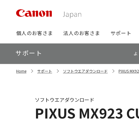
グ
個人のお客さま
法人のお客さま
サポート
ロ
ー
ロ
サポート
バ
よ
ー
ル
カ
ナ
サ
ル
Home
サポート
ソフトウエアダウンロード
PIXUS M
イ
ビ
ナ
ト
ビ
内
の
現
ソフトウエアダウンロード
在
PIXUS MX923 CUP
位
置