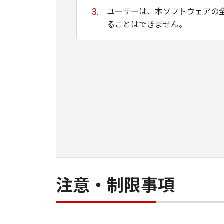
ユーザーは、本ソフトウェアの
ることはできません。
キヤノン、キヤノンマーケティ
ために適当であること、もしく
る保証もいたしません。
キヤノン、キヤノンマーケティ
て生ずる直接的または間接的な
ユーザーは、日本国政府または
間接に輸出してはなりません。
注意・制限事項