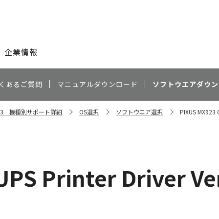
このページの本文へ
企業情報
くあるご質問
マニュアルダウンロード
ソフトウエアダウン
X923 機種別サポート詳細
OS選択
ソフトウエア選択
PIXUS MX923 CU
S Printer Driver Ver