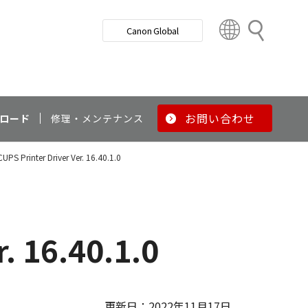
検
Canon Global
索
C
o
u
n
t
r
お問い合わせ
ロード
修理・メンテナンス
y
&
PS Printer Driver Ver. 16.40.1.0
R
e
g
i
o
. 16.40.1.0
n
更新日：2022年11月17日