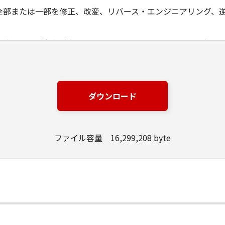
全部または一部を修正、改変、リバース・エンジニアリング、
ングジャパン株式会社およびキヤノンのライセンサーは、本ソ
は有用であること、または本ソフトウェアに瑕疵がないこと、
ングジャパン株式会社およびキヤノンのライセンサーは、本ソ
ダウンロード
損失、損害等について、いかなる場合においても一切の責任を
該当国の政府より必要な許可等を得ることなしに、本ソフトウ
ファイル容量 16,299,208 byte