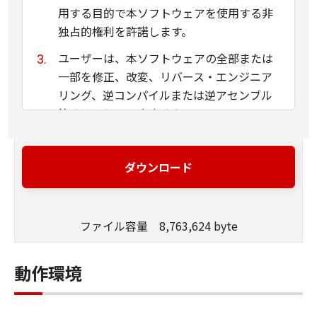
用する目的で本ソフトウェアを使用する非
独占的権利を許諾します。
ユーザーは、本ソフトウェアの全部または
一部を修正、改変、リバース・エンジニア
リング、逆コンパイルまたは逆アセンブル
等することはできません。
キヤノン、キヤノンマーケティングジャパ
ン株式会社およびキヤノンのライセンサー
ダウンロード
は、本ソフトウェアがユーザーの特定の目
的のために適当であること、もしくは有用
であること、または本ソフトウェアに瑕疵
ファイル容量 8,763,624 byte
がないこと、その他本ソフトウェアに関し
ていかなる保証もいたしません。
動作環境
キヤノン、キヤノンマーケティングジャパ
ン株式会社およびキヤノンのライセンサー
は、本ソフトウェアの使用に付随または関