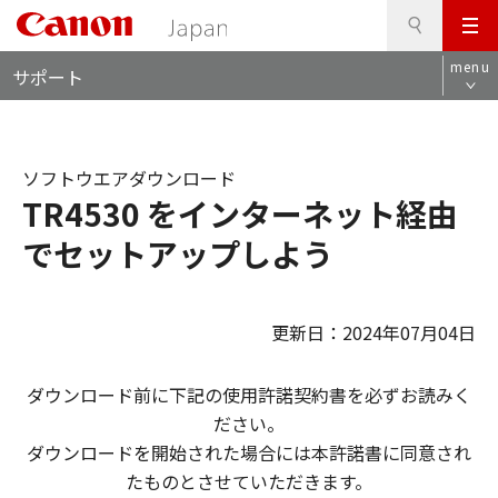
検
このページの本文へ
メ
索
ロ
ニ
menu
サポート
ー
ュ
カ
ー
ル
ナ
ソフトウエアダウンロード
ビ
TR4530 をインターネット経由
でセットアップしよう
更新日：2024年07月04日
ダウンロード前に下記の使用許諾契約書を必ずお読みく
ださい。
ダウンロードを開始された場合には本許諾書に同意され
たものとさせていただきます。