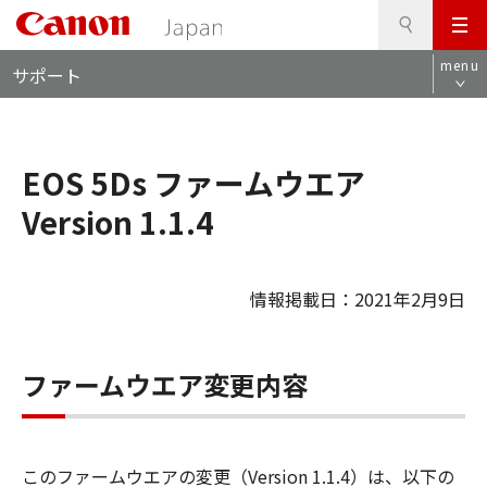
検
このページの本文へ
メ
索
ロ
ニ
menu
サポート
ー
ュ
カ
ー
ル
ナ
EOS 5Ds ファームウエア
ビ
Version 1.1.4
情報掲載日：2021年2月9日
ファームウエア変更内容
このファームウエアの変更（Version 1.1.4）は、以下の