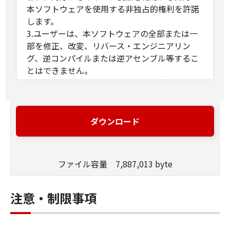
本ソフトウェアを使用する非独占的権利を許諾
します。
3.ユーザーは、本ソフトウェアの全部または一
部を修正、改変、リバース・エンジニアリン
グ、逆コンパイルまたは逆アセンブル等するこ
とはできません。
4.キヤノン、キヤノンマーケティングジャパン
株式会社およびキヤノンのライセンサーは、本
ソフトウェアがユーザーの特定の目的のために
適当であること、もしくは有用であること、ま
ダウンロード
たは本ソフトウェアに瑕疵がないこと、その他
本ソフトウェアに関していかなる保証もいたし
ません。
ファイル容量 7,887,013 byte
5.キヤノン、キヤノンマーケティングジャパン
株式会社およびキヤノンのライセンサーは、本
ソフトウェアの使用に付随または関連して生ず
注意・制限事項
る直接的または間接的な損失、損害等につい
て、いかなる場合においても一切の責任を負い