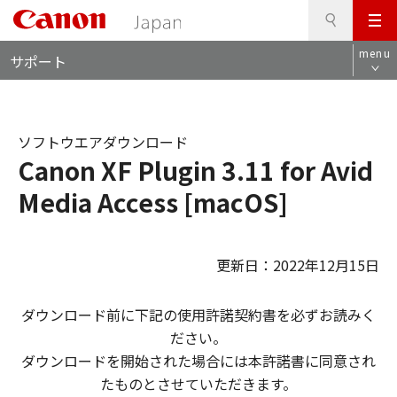
検
このページの本文へ
メ
索
ロ
ニ
menu
サポート
ー
ュ
カ
ー
ル
ナ
ソフトウエアダウンロード
ビ
Canon XF Plugin 3.11 for Avid
Media Access [macOS]
更新日：2022年12月15日
ダウンロード前に下記の使用許諾契約書を必ずお読みく
ださい。
ダウンロードを開始された場合には本許諾書に同意され
たものとさせていただきます。