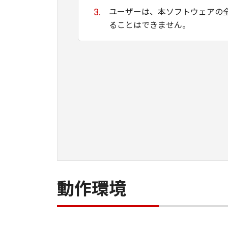
ユーザーは、本ソフトウェアの
ることはできません。
キヤノン、キヤノンマーケティ
ために適当であること、もしく
る保証もいたしません。
キヤノン、キヤノンマーケティ
て生ずる直接的または間接的な
ユーザーは、日本国政府または
間接に輸出してはなりません。
動作環境