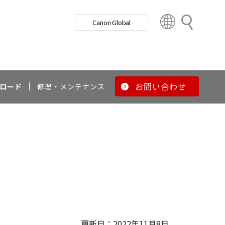
検
Canon Global
索
C
o
u
n
t
r
お問い合わせ
ロード
修理・メンテナンス
y
&
R
e
g
i
o
n
更新日：2022年11月8日