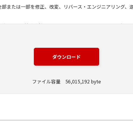
全部または一部を修正、改変、リバース・エンジニアリング、
ングジャパン株式会社およびキヤノンのライセンサーは、本ソ
は有用であること、または本ソフトウェアに瑕疵がないこと、
ングジャパン株式会社およびキヤノンのライセンサーは、本ソ
ダウンロード
損失、損害等について、いかなる場合においても一切の責任を
該当国の政府より必要な許可等を得ることなしに、本ソフトウ
ファイル容量 56,015,192 byte