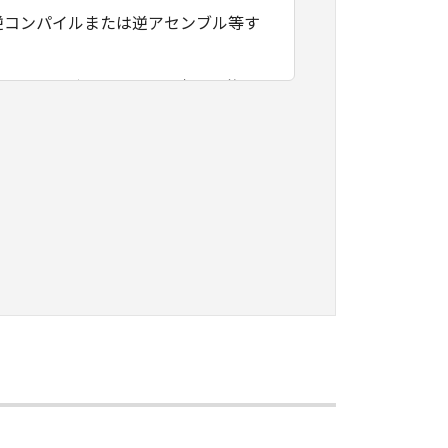
逆コンパイルまたは逆アセンブル等す
フトウェアがユーザーの特定の目的の
その他本ソフトウェアに関していかな
フトウェアの使用に付随または関連し
負いません。
ェアの全部または一部を、直接または