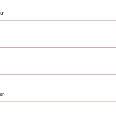
 6D
00D