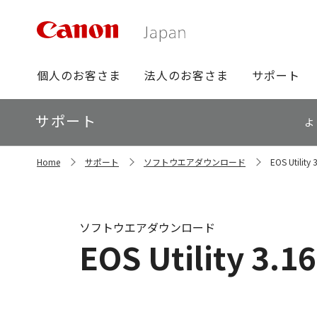
グ
個人のお客さま
法人のお客さま
サポート
ロ
ー
ロ
サポート
バ
よ
ー
ル
カ
ナ
サ
ル
Home
サポート
ソフトウエアダウンロード
EOS Utility
イ
ビ
ナ
ト
ビ
内
の
現
ソフトウエアダウンロード
在
EOS Utility 3.1
位
置