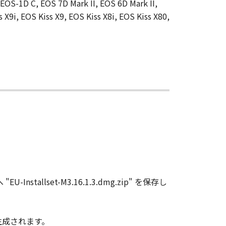
 EOS-1D C, EOS 7D Mark II, EOS 6D Mark II,
9i, EOS Kiss X9, EOS Kiss X8i, EOS Kiss X80,
nstallset-M3.16.1.3.dmg.zip" を保存し
g" が生成されます。