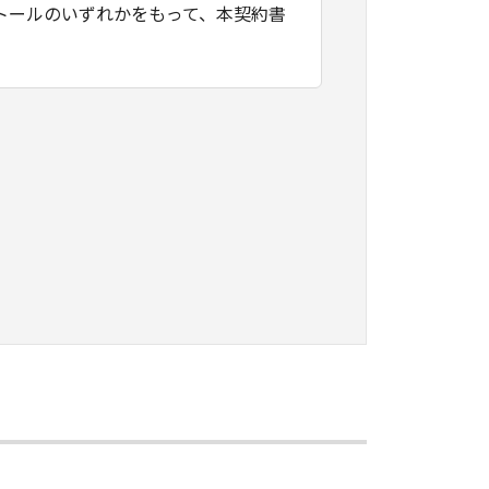
トールのいずれかをもって、本契約書
たはネットワークを通じ接続される複
契約書においては、「本ソフトウェ
すること、アクセスすること、もしく
ます。お客様は、また「指定機器」に
本ソフトウェア」を使用させることが
、その履行に関し全責任を負うことを
本ソフトウェア」を１部、複製すること
知的財産権も、明示たると黙示たるとを問
に「本ソフトウェア」を使用させるこ