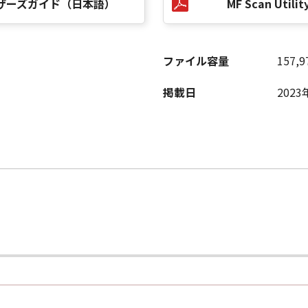
0.2 ユーザーズガイド（日本語）
MF Scan Utility
の条項に違反した場合、本契約書は直ちに終了します。
て本契約書が終了した場合、速やかに、「本ソフトウェア」および
ファイル容量
157,9
2条、第4条から第7条まで、第8条第4項および第10条の規定
掲載日
2023
D RIGHTS NOTICE
米国政府の機関また団体を意味します。もしお客様が米国政府エ
rcial item," as that term is defined at 48 C.F.R. 2.101
d "commercial computer software documentation," as such 
.R. 12.212 and 48 C.F.R. 227.7202-1 through 227.7202-4 (Jun
ith only those rights set forth herein. The manufacturer is
Japan.
TWARE"とは、本契約書中で定義される「本ソフトウェア」を意
の一部が法律により無効であると決定された場合でも、その他