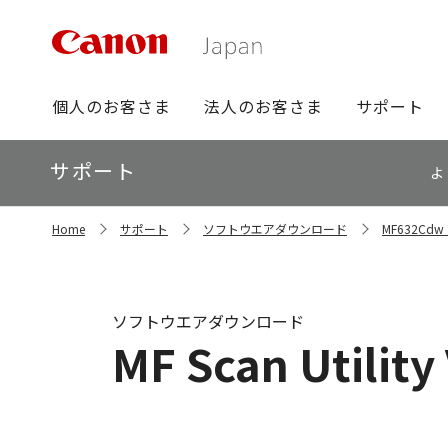
グ
個人のお客さま
法人のお客さま
サポート
ロ
ー
ロ
サポート
バ
よ
ー
ル
カ
ナ
サ
ル
Home
サポート
ソフトウエアダウンロード
MF632C
イ
ビ
ナ
ト
ビ
内
の
現
ソフトウエアダウンロード
在
MF Scan Utility 
位
置