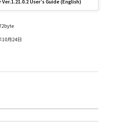
 Ver.1.21.0.2 User's Guide (English)
その複製物のすべてを廃棄または消去す
72byte
は、本契約書の終了後も効力を有しま
年10月24日
ンドユーザーである場合、以下の規定
 (Oct 1995), consisting of
terms are used in 48 C.F.R. 12.212
e 1995), all U.S. Government End
 Canon Inc./30-2, Shimomaruko 3-
味し、指し示すものとします。
の条項は完全に有効に存続するものと