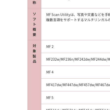
称
ソ
MF Scan Utilityは、写真や文書
以 上
フ
複数言語をサポートするマルチリンガル
ト
キヤノン株式会社
概
要
No. I010G020944
対
MF 2
象
製
MF232w/MF236n/MF242dw/MF244dw/M
品
MF 4
MF417dw/MF447dw/MF457dw/MF467d
MF 5