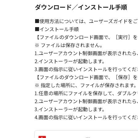
て、いかなる責任も負うものではあ
ダウンロード／インストール手順
７．保証の否認・免責
■使用方法については、ユーザーズガイドをご
(1) 「本ソフトウェア」は、『現
■インストール手順
ノンの関連会社、それらの販売代理
【ファイルのダウンロード画面で、［実行］を
証を含め、いかなる保証も、明示た
※ ファイルは保存されません。
(2) キヤノン、キヤノンのライセ
1.ユーザーアカウント制御画面が表示された
ソフトウェア」の使用または使用不
定されない全ての損害を言います。
2.インストーラーが起動します。
ヤノンのライセンサー、キヤノンの
3.画面の指示に従いインストールを行ってくだ
されていた場合でも同様です。
【ファイルのダウンロード画面で、［保存］を
(3) キヤノン、キヤノンのライセ
※ 指定した場所に、ファイルが保存されます
ソフトウェア」、または「本ソフト
1.任意の場所にファイルを保存して、ダブルク
責任を負わないものとします。
2.ユーザーアカウント制御画面が表示された
3.インストーラーが起動します。
８．契約期間
4.画面の指示に従いインストールを行ってくだ
(1) 本契約書は、お客様が、『同
効し、下記(2)または(3)により終
(2) お客様は、「本ソフトウェア