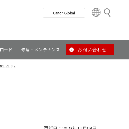
検
Canon Global
索
C
o
u
n
t
r
お問い合わせ
ロード
修理・メンテナンス
y
&
er.1.21.0.2
R
e
g
i
o
n
更新日：2023年11月09日