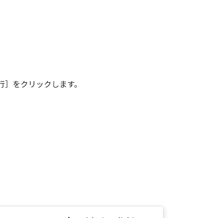
イセンサー、キヤノンの子会社、キヤ
品性および特定の目的への適合性の保
代理店または販売店のいずれも、「本
行］をクリックします。
たは付随的な損害を含むがこれらに限
ものとします。たとえ、キヤノン、キ
店がかかる損害の可能性について知ら
代理店または販売店のいずれも、「本
生じたいかなる紛争についても、一切
ウェア」をインストールした時点で発
本契約書を終了させることができま