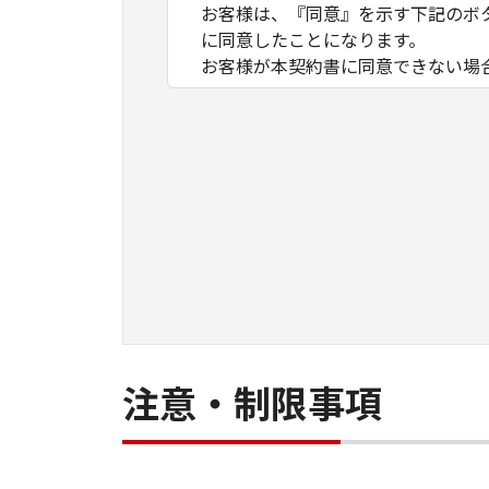
お客様は、『同意』を示す下記のボ
に同意したことになります。
お客様が本契約書に同意できない場
１．許諾
(1) キヤノンは、お客様が「キヤ
数のコンピューター（以下「指定機
ア」をコンピューターの記憶媒体上
は実行することのいずれも含むもの
ネットワークを通じて接続されたコ
できますが、かかるコンピューター
条件とします。
(2) お客様は、上記(1)に基づ
ができます。
(3) 上記(1)および(2)に定め
注意・制限事項
わず、本契約書によってお客様に譲
２．制限
(1) お客様は、再使用許諾、譲渡