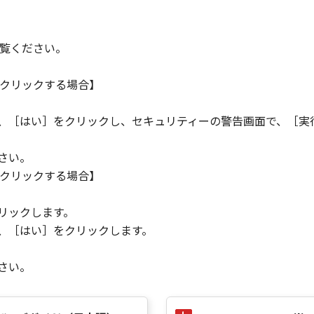
りません。
覧ください。
状のまま』の状態で使用許諾されます。キヤノン、キヤノンのラ
店または販売店のいずれも、「本ソフトウェア」に関して、商
クリックする場合】
ると黙示たるとを問わず一切しないものとします。
ンサー、キヤノンの子会社、キヤノンの関連会社、それらの販売
ら、［はい］をクリックし、セキュリティーの警告画面で、［実
能から生ずるいかなる損害（逸失利益およびその他の派生的ま
）について、適用法で認められる限り、一切の責任を負わない
子会社、キヤノンの関連会社、それらの販売代理店または販売
さい。
クリックする場合】
ンサー、キヤノンの子会社、キヤノンの関連会社、それらの販売
。
ウェア」の使用に起因または関連してお客様と第三者との間に
リックします。
ら、［はい］をクリックします。
さい。
意』を示す下記のボタンをクリックした時点、または「本ソフト
了されるまで有効に存続します。
」およびその複製物のすべてを廃棄および消去することにより、