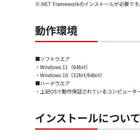
※.NET Frameworkのインストールが必要です
とはできません。
(2) お客様は、「本ソフトウェア
することはできません。また第三者
動作環境
３．著作権表示
お客様は、「本ソフトウェア」に含
りません。
■ソフトウエア
４．所有権
・Windows 11（64bit）
「本ソフトウェア」に係る権原およ
・Windows 10（32bit/64bit）
■ハードウエア
５．輸出
・上記OSで動作保証されているコンピュータ
お客様は、日本国政府または関連す
は間接に輸出してはなりません。
インストールについ
６．サポートおよびアップデート
キヤノン、キヤノンの子会社、関係
トウェア」の使用を支援すること、