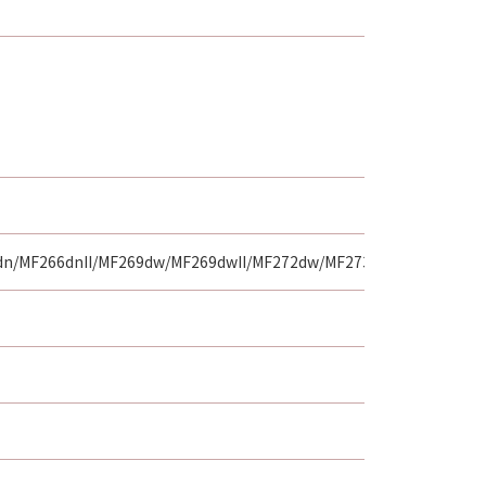
n/MF266dnII/MF269dw/MF269dwII/MF272dw/MF273dw