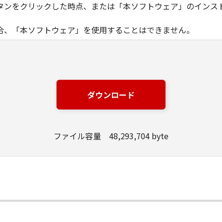
タンをクリックした時点、または「本ソフトウェア」のインス
合、「本ソフトウェア」を使用することはできません。
ノン製品」を利用する目的のために、「キヤノン製品」に直接ま
器」と言います。）において、「本ソフトウェア」を使用（本
にインストールすること、またはコンピューターにおいて表示
ダウンロード
とします。）するための非独占的権利をお客様に対して許諾し
ンピューター上で、かかるコンピューターの使用者に対して「
の使用者に本契約書上の義務および条件を遵守させるとともに
ファイル容量 48,293,704 byte
いて「本ソフトウェア」を使用するためのバックアップとして、「
る場合を除き、キヤノンまたはキヤノンのライセンサーのいかなる
渡あるいは許諾されるものではありません。
、販売、頒布、リースもしくは貸与その他の方法により、第三者