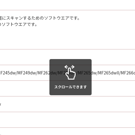
などを手軽にスキャンするためのソフトウエアです。
のソフトウエアです。
F245dw/MF249dw/MF262dw/MF264dw/MF265dw/MF265dwII/MF266d
スクロールできます
w