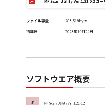
MF Scan Utility Ver.1.21.
す。
(3) お客様が本契約書のいずれか
(4) お客様は、上記(3)によっ
るものとします。
ファイル容量
285,518byte
(5) 上記にかかわらず、本契約書第
す。
掲載日
2023年10月24日
９．U.S. GOVERNMENT RESTRICTE
“米国政府エンドユーザー”とは、
が適用されます：The SOFTWARE is a "comme
"commercial computer software" an
(Sept 1995). Consistent with 48 C.F
Users shall acquire the SOFTWARE w
ソフトウエア概要
chome, Ohta-ku, Tokyo 146-8501, 
本条項中で使用される"the SOF
10．分離可能性
本契約書のいずれかの条項またはそ
名
MF Scan Utility Ver.1.21.0.2
します。