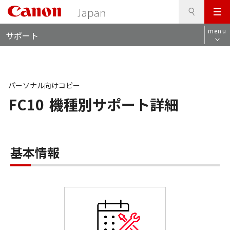
検
このページの本文へ
メ
索
ロ
ニ
menu
サポート
ー
ュ
カ
ー
ル
ナ
ビ
パーソナル向けコピー
FC10
機種別サポート詳細
基本情報