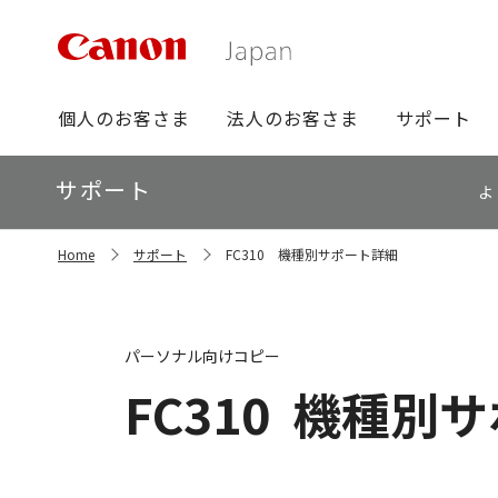
グ
個人のお客さま
法人のお客さま
サポート
ロ
ー
ロ
サポート
バ
よ
ー
ル
カ
ナ
サ
ル
Home
サポート
FC310 機種別サポート詳細
イ
ビ
ナ
ト
ビ
内
の
現
パーソナル向けコピー
在
位
FC310
機種別サ
置