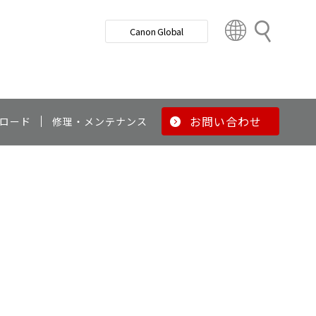
検
Canon Global
索
C
o
u
n
t
r
お問い合わせ
ロード
修理・メンテナンス
y
&
R
e
g
i
o
n