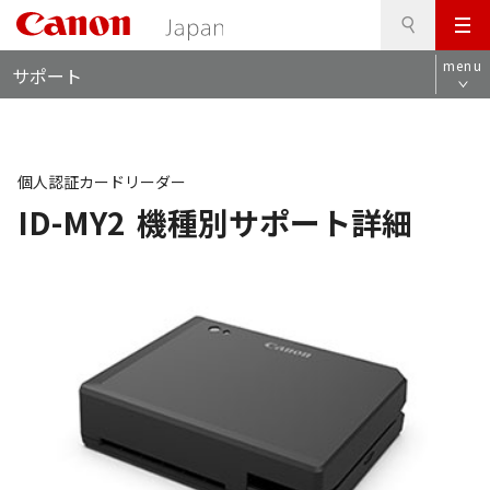
検
このページの本文へ
メ
索
ロ
ニ
menu
サポート
ー
ュ
カ
ー
ル
ナ
ビ
個人認証カードリーダー
ID-MY2
機種別サポート詳細