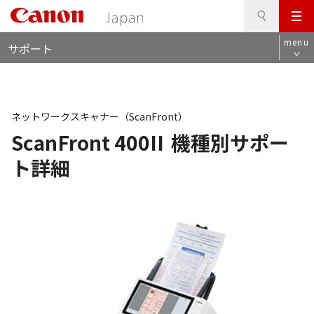
検
このページの本文へ
メ
索
ロ
ニ
menu
サポート
ー
ュ
カ
ー
ル
ナ
ビ
ネットワークスキャナー（ScanFront）
ScanFront 400II
機種別サポー
ト詳細