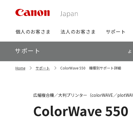
グ
個人のお客さま
法人のお客さま
サポート
ロ
ー
ロ
サポート
バ
よ
ー
ル
カ
ナ
サ
ル
Home
サポート
ColorWave 550 機種別サポート詳細
イ
ビ
ナ
ト
ビ
内
の
現
広幅複合機／大判プリンター（colorWAVE／plotW
在
位
ColorWave 550
置