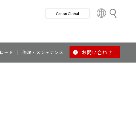
検
Canon Global
索
C
o
u
n
t
r
お問い合わせ
ロード
修理・メンテナンス
y
&
R
e
g
i
o
n