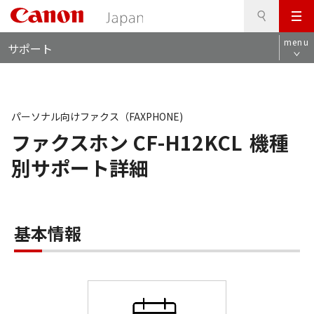
検
このページの本文へ
メ
索
ロ
ニ
menu
サポート
ー
ュ
カ
ー
ル
ナ
ビ
パーソナル向けファクス（FAXPHONE)
ファクスホン CF-H12KCL
機種
別サポート詳細
基本情報