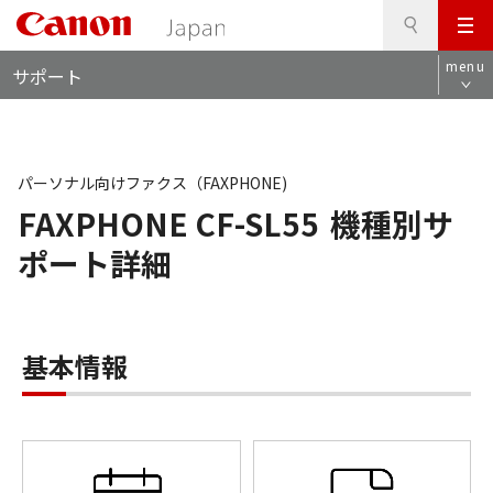
検
このページの本文へ
メ
索
ロ
ニ
menu
サポート
ー
ュ
カ
ー
ル
ナ
ビ
パーソナル向けファクス（FAXPHONE)
FAXPHONE CF-SL55
機種別サ
ポート詳細
基本情報