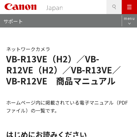
検
このページの本文へ
メ
索
ロ
ニ
menu
サポート
ー
ュ
カ
ー
ル
ナ
ネットワークカメラ
ビ
VB-R13VE（H2）／VB-
R12VE（H2）／VB-R13VE／
VB-R12VE 商品マニュアル
ホームページ内に掲載されている電子マニュアル（PDF
ファイル）の一覧です。
はじめにお読みください