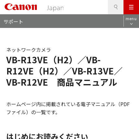
検
このページの本文へ
メ
索
ロ
ニ
menu
サポート
ー
ュ
カ
ー
ル
ナ
ネットワークカメラ
ビ
VB-R13VE（H2）／VB-
R12VE（H2）／VB-R13VE／
VB-R12VE 商品マニュアル
ホームページ内に掲載されている電子マニュアル（PDF
ファイル）の一覧です。
はじめにお読みください