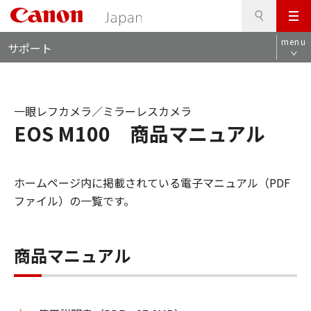
検
このページの本文へ
メ
索
ロ
ニ
menu
サポート
ー
ュ
カ
ー
ル
ナ
一眼レフカメラ／ミラーレスカメラ
ビ
EOS M100 商品マニュアル
ホームページ内に掲載されている電子マニュアル（PDF
ファイル）の一覧です。
商品マニュアル