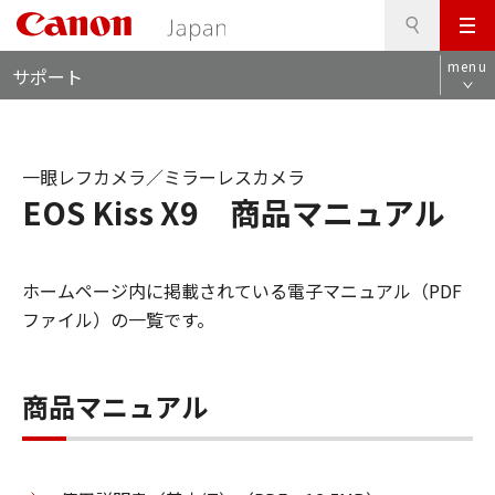
検
このページの本文へ
メ
索
ロ
ニ
menu
サポート
ー
ュ
カ
ー
ル
ナ
一眼レフカメラ／ミラーレスカメラ
ビ
EOS Kiss X9 商品マニュアル
ホームページ内に掲載されている電子マニュアル（PDF
ファイル）の一覧です。
商品マニュアル