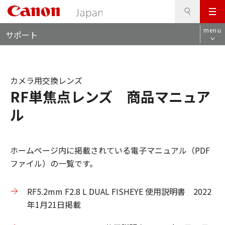
検
このページの本文へ
メ
索
ロ
ニ
menu
サポート
ー
ュ
カ
ー
ル
ナ
カメラ用交換レンズ
ビ
RF単焦点レンズ 商品マニュア
ル
ホームページ内に掲載されている電子マニュアル（PDF
ファイル）の一覧です。
RF5.2mm F2.8 L DUAL FISHEYE 使用説明書 2022
年1月21日掲載