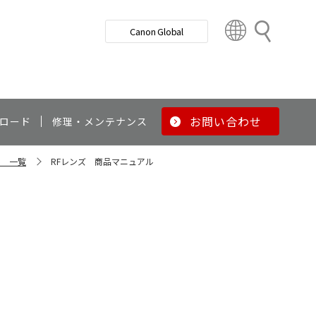
検
Canon Global
索
C
o
u
n
t
r
お問い合わせ
ロード
修理・メンテナンス
y
&
ル 一覧
RFレンズ 商品マニュアル
R
e
g
i
o
n