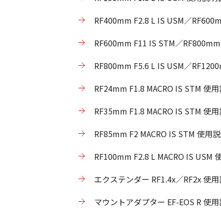
RF400mm F2.8 L IS USM／RF
RF600mm F11 IS STM／RF800
RF800mm F5.6 L IS USM／RF
RF24mm F1.8 MACRO IS ST
RF35mm F1.8 MACRO IS STM
RF85mm F2 MACRO IS STM 
RF100mm F2.8 L MACRO IS 
エクステンダー RF1.4x／RF2x 使
マウントアダプター EF-EOS R 使用