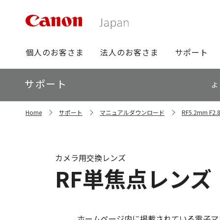
グ
個人のお客さま
法人のお客さま
サポート
ロ
ー
ロ
サポート
バ
よ
ー
ル
カ
ナ
サ
ル
Home
サポート
マニュアルダウンロード
RF5.2mm F2
イ
ビ
ナ
ト
ビ
内
の
現
カメラ用交換レンズ
在
RF単焦点レンズ
位
置
ホームページ内に掲載されている電子マ