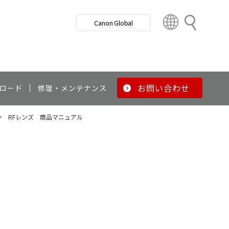
検
Canon Global
索
C
o
u
n
t
r
お問い合わせ
ロード
修理・メンテナンス
y
&
RFレンズ 商品マニュアル
R
e
g
i
o
n