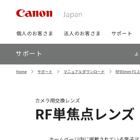
グ
個人のお客さま
法人のお客さま
サポート
ロ
ー
ロ
サポート
バ
よ
ー
ル
カ
ナ
サ
ル
Home
サポート
マニュアルダウンロード
RF85mm F1
イ
ビ
ナ
ト
ビ
内
の
現
カメラ用交換レンズ
在
RF単焦点レンズ
位
置
ホームページ内に掲載されている電子マ