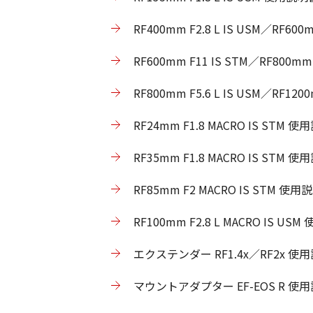
RF400mm F2.8 L IS USM／RF
RF600mm F11 IS STM／RF800
RF800mm F5.6 L IS USM／RF
RF24mm F1.8 MACRO IS ST
RF35mm F1.8 MACRO IS STM
RF85mm F2 MACRO IS STM 
RF100mm F2.8 L MACRO IS 
エクステンダー RF1.4x／RF2x 使
マウントアダプター EF-EOS R 使用