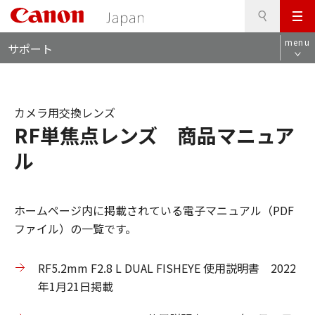
検
このページの本文へ
メ
索
ロ
ニ
menu
サポート
ー
ュ
カ
ー
ル
ナ
カメラ用交換レンズ
ビ
RF単焦点レンズ 商品マニュア
ル
ホームページ内に掲載されている電子マニュアル（PDF
ファイル）の一覧です。
RF5.2mm F2.8 L DUAL FISHEYE 使用説明書 2022
年1月21日掲載