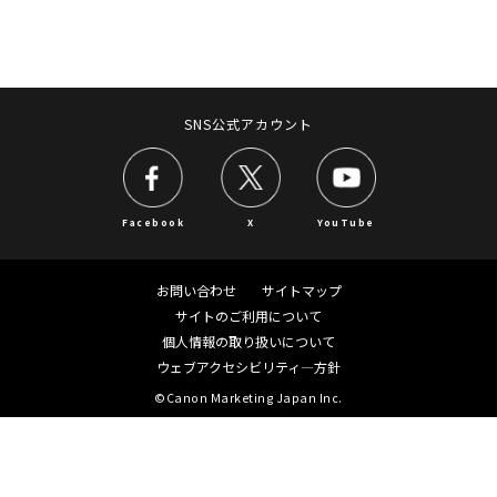
imageFORCE）
plotWAVE／カー
ド・ラベル・ケーブ
imageWARE
ルプリンター）
その他
ビデオカメラ（iVIS／IXY DV）
SNS公式アカウント
業務用映像機器（CINEMA EOS／放送用／リモー
トカメラ）
Facebook
X
YouTube
プロダクションプリンター（imagePRESS）
お問い合わせ
サイトマップ
スキャナー（CanoScan／DR／ScanFront）
サイトのご利用について
個人情報の取り扱いについて
ファクス（キヤノフアクス／FAXPHONE）
ウェブアクセシビリティ―方針
プロジェクター／ビデオ会議
©Canon Marketing Japan Inc.
電卓／電子辞書／ポインター／プライバシートー
クデバイス