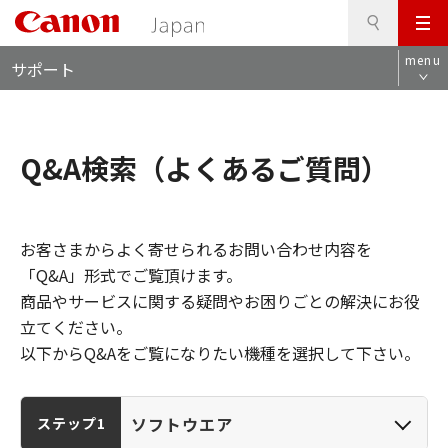
検
このページの本文へ
メ
索
ロ
ニ
menu
サポート
ー
ュ
カ
ー
ル
ナ
Q&A検索（よくあるご質問）
ビ
お客さまからよく寄せられるお問い合わせ内容を
「Q&A」形式でご覧頂けます。
商品やサービスに関する疑問やお困りごとの解決にお役
立てください。
以下からQ&Aをご覧になりたい機種を選択して下さい。
ソフトウエア
ステップ1