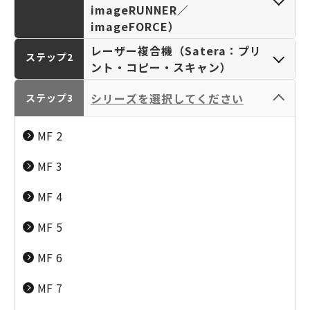
imageRUNNER／
imageFORCE）
レーザー複合機（Satera：プリ
ステップ2
ント・コピー・スキャン）
シリーズを選択してください
ステップ3
カメラ／レンズ
パーソナルプリンタ
MF 2
（EOS／RF-LENS／
ー／複合機（PIXUS･
EF-LENS／
TR／SELPHY／
MF 3
ビジネスインクジェ
レーザービームプリ
PowerShot／IXY）
iNSPiC／PC）
ットプリンター
ンター（Satera：プ
MF 4
（MAXIFY・G）
リント専用）
MF 5
MF 6
ビジネスプリンター
大判プリンター／業
MF 7
／複合機（MAXIFY・
務用プリンター