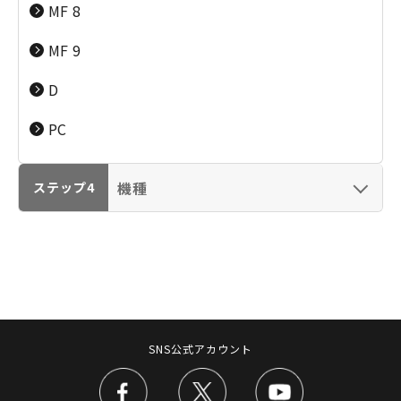
レーザー複合機
オフィス向け複合機
MF 8
G／Satera／
（imagePROGRAPH
（Satera：プリン
（imageRUNER
imageRUNNER／
／colorWAVE／
ト・コピー・スキャ
ADVANCE／
MF 9
imageFORCE）
plotWAVE／カー
ン）
imageFORCE）
ド・ラベル・ケーブ
D
ルプリンター）
PC
ビデオカメラ（iVIS／IXY DV）
業務用映像機器（CINEMA EOS／放送用／リモー
機種
ステップ4
トカメラ）
ビジネスインクジェ
カラー複合機
ット複合機
（color
プロダクションプリンター（imagePRESS）
（WG7350F）
imageRUNNER）
スキャナー（CanoScan／DR／ScanFront）
ファクス（キヤノフアクス／FAXPHONE）
SNS公式アカウント
プロジェクター／ビデオ会議
モノクロコピー・複
カラーコピー