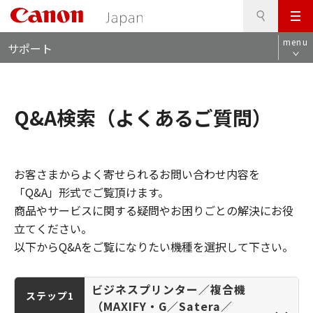
検
このページの本文へ
メ
索
ロ
ニ
menu
サポート
ー
ュ
カ
ー
ル
ナ
Q&A検索（よくあるご質問）
ビ
お客さまからよく寄せられるお問い合わせ内容を
「Q&A」形式でご覧頂けます。
商品やサービスに関する疑問やお困りごとの解決にお役
立てください。
以下からQ&Aをご覧になりたい機種を選択して下さい。
ビジネスプリンター／複合機
ステップ1
（MAXIFY・G／Satera／