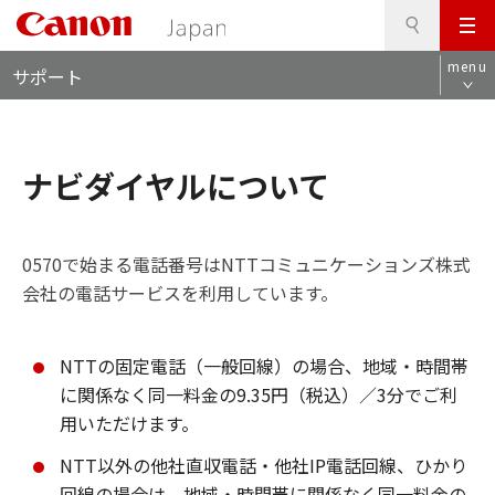
検
このページの本文へ
メ
索
ロ
ニ
menu
サポート
ー
ュ
カ
ー
ル
ナ
ナビダイヤルについて
ビ
0570で始まる電話番号はNTTコミュニケーションズ株式
会社の電話サービスを利用しています。
NTTの固定電話（一般回線）の場合、地域・時間帯
に関係なく同一料金の9.35円（税込）／3分でご利
用いただけます。
NTT以外の他社直収電話・他社IP電話回線、ひかり
回線の場合は、地域・時間帯に関係なく同一料金の