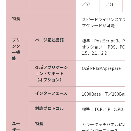
／分
／分
特長
スピードライセンスでプリ
プグレードが可能
プリ
ページ記述言語
標準：PostScript 3、PDF
ンタ
オプション：IPDS、PCL6、
ー機
1.5、2.1、2.2
能
Océアプリケーシ
Océ PRISMAprepare
ョン・サポート
（オプション）
インターフェース
1000Base―T／100Base
対応プロトコル
標準：TCP／IP （LPD／L
ユー
特長
カラータッチパネルによる
ザー
ーインターフェース