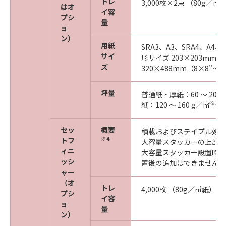
トレ
3,000枚×2束 （80g／㎡
はオ
イ容
プシ
量
ョ
ン）
用紙
SRA3、A3、SRA4、A4、
サイ
形サイズ 203×203mm～
ズ
320×488mm（8×8”～12
坪量
普通紙・厚紙：60 ～ 200
※3
紙：120 ～ 160 g／㎡
セッ
概要
積載およびステイプル処理
※4
トフ
大容量スタッカーの上部に
ィニ
大容量スタッカー設置時の
ッシ
置後の追加はできません
ャー
（オ
トレ
4,000枚 （80g／㎡紙）
プシ
イ容
ョ
量
ン）