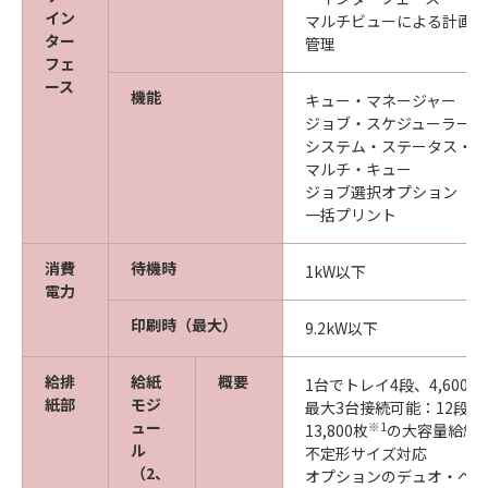
イン
マルチビューによる計画的
ター
管理
フェ
ース
機能
キュー・マネージャー
ジョブ・スケジューラー
システム・ステータス・オ
マルチ・キュー
ジョブ選択オプション
一括プリント
消費
待機時
1kW以下
電力
印刷時（最大）
9.2kW以下
給排
給紙
概要
1台でトレイ4段、4,600枚
紙部
モジ
最大3台接続可能：12段
ュー
※1
13,800枚
の大容量給紙
ル
不定形サイズ対応
（2、
オプションのデュオ・ペー