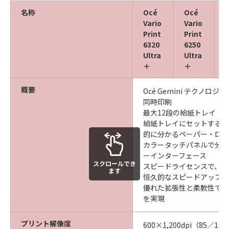
名称
Océ
Océ
Vario
Vario
V
Print
Print
P
6320
6250
6
Ultra
Ultra
U
＋
＋
概要
Océ Gemini テクノロ
同時印刷
最大12段の給紙トレイ
給紙トレイにセットする用
的に分かるペーパー・ロジ
カラータッチパネルで分か
ーインターフェース
スクロールでき
スピードライセンスで、1
ます
恒久的なスピードアップが
優れた拡張性と柔軟性で投
を実現
プリント解像度
600×1,200dpi（85／10