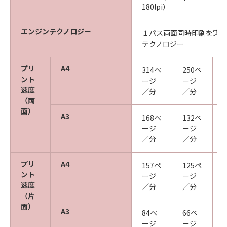
180lpi）
エンジンテクノロジー
１パス両面同時印刷を実現する
テクノロジー
プリ
A4
314ペ
250ペ
ント
ージ
ージ
速度
／分
／分
（両
面）
A3
168ペ
132ペ
ージ
ージ
／分
／分
プリ
A4
157ペ
125ペ
ント
ージ
ージ
速度
／分
／分
（片
面）
A3
84ペ
66ペ
ージ
ージ