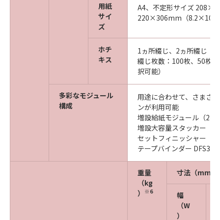
用紙
A4、不定形サイズ 208×2
サイ
220×306mm（8.2×10.8
ズ
ホチ
1ヵ所綴じ、2ヵ所綴じ
キス
綴じ枚数：100枚、50枚 
択可能）
多彩なモジュール
用途に合わせて、さまざま
構成
ンが利用可能
増設給紙モジュール（2、
増設大容量スタッカー（2
セットフィニッシャー
テープバインダー DFS30
重量
寸法（mm）
（kg
※6
）
幅
（W
）