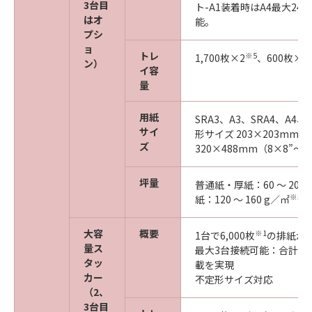
3台目
ト-A1装着時はA4最大24,
はオ
能。
プシ
ョ
トレ
※5
1,700枚×2
、600枚×2
ン）
イ容
量
用紙
SRA3、A3、SRA4、A4、
サイ
形サイズ 203×203mm～
ズ
320×488mm（8×8”～12
坪量
普通紙・厚紙：60 ～ 200
※3
紙：120 ～ 160 g／㎡
大容
概要
※1
1台で6,000枚
の排紙が
量ス
最大3台接続可能：合計18,
タッ
載を実現
カー
不定形サイズ対応
（2、
3台目