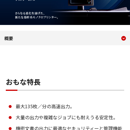
現在のコンテンツ
概要 imagePRESS 1135
概要
コンテンツメニュー
おもな特長
最大135枚／分の高速出力。
大量の出力や複雑なジョブにも耐えうる安定性。
機密文書の出力に最適なセキュリティーと管理機能