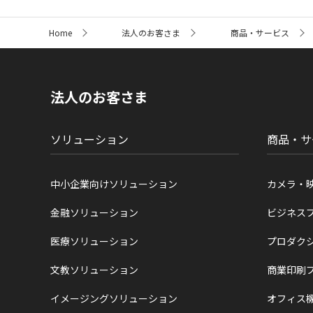
サ
Home
法人のお客さま
商品・サービス
イ
ト
内
の
現
法人のお客さま
在
位
置
ソリューション
商品・サ
中小企業向けソリューション
カメラ・
金融ソリューション
ビジネス
医療ソリューション
プロダク
文教ソリューション
商業印刷
イメージングソリューション
オフィス