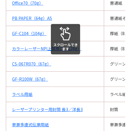
Office70（70g）
普通紙
PB PAPER（64g）A5
普通紙その
GF-C104（104g）
厚紙（81.
スクロールでき
カラーレーザーNPI上質厚口（128g）
厚紙（81.
ます
CS-067R070（67g）
グリーン購
GF-R100W（67g）
グリーン購
ラベル用紙
ラベル紙
レーザープリンター用封筒 長3／洋長3
封筒
単票多連式伝票用紙
単票多連式