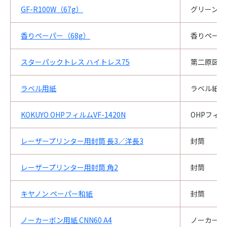
GF-R100W（67g）
グリーン購
香りペーパー（68g）
香りペーパ
スターパックトレス ハイトレス75
第二原図
ラベル用紙
ラベル紙
KOKUYO OHPフィルムVF-1420N
OHPフィ
レーザープリンター用封筒 長3／洋長3
封筒
レーザープリンター用封筒 角2
封筒
キヤノン ペーパー和紙
封筒
ノーカーボン用紙 CNN60 A4
ノーカーボ