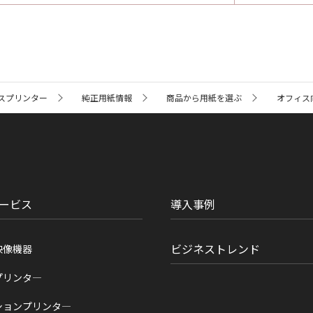
スプリンター
純正用紙情報
商品から用紙を選ぶ
オフィス
ービス
導入事例
ビジネストレンド
映像機器
プリンタ―
ションプリンタ―