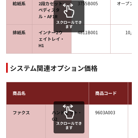
給紙系
2段カセット
3755B005
オープン
ぺディスタ
ル・AF1R
スクロールでき
ます
排紙系
インナー2ウ
4811B001
10,0
ェイトレイ・
H1
システム関連オプション価格
商品名
商品コード
ファクス
ハンドセット・
9603A003
G2
スクロールでき
ます