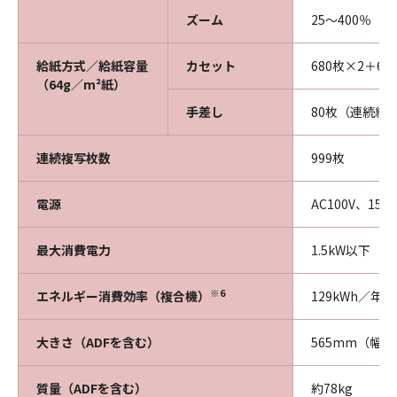
ズーム
25～400％（
給紙方式／給紙容量
カセット
680枚×2＋6
（64g／m²紙）
手差し
80枚（連続給
連続複写枚数
999枚
電源
AC100V、15A
最大消費電力
1.5kW以下
※6
エネルギー消費効率（複合機）
129kWh／年
大きさ（ADFを含む）
565mm（幅）
質量（ADFを含む）
約78kg