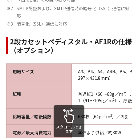
※1
SMTP認証および、SMTP送信時の暗号化（SSL）通信に対
※2
応
暗号化（SSL）通信に対応
※3
2段カセットペディスタル・AF1Rの仕様
（オプション）
用紙サイズ
A3、B4、A4、A4R、B5、B
297×431.8mm）
2
紙種
普通紙1（60～63g／m
）、普
2
1（91～105g／m
）、厚紙2（
2
給紙容量／給紙段数
680枚（64g／m
）／2段
スクロールでき
ます
電源／最大消費電力
本体より供給／約30W