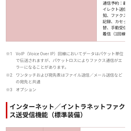
通信予約：最大
イレクト送信、
知、ファクス番
記録、カセット
※
替、手動受信
着信（1回線に
VoIP（Voice Over IP）回線においてデータはパケット単位
※1
で伝送されますが、パケットロスによりファクス通信がエ
ラーになることがあります。
ワンタッチおよび宛先表はファイル送信／メール送信など
※2
の宛先と共通
オプション
※3
インターネット／イントラネットファク
ス送受信機能（標準装備）