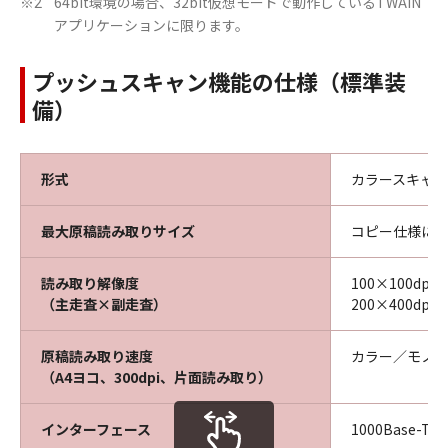
64bit環境の場合、32bit仮想モードで動作しているTWAIN
※2
アプリケーションに限ります。
プッシュスキャン機能の仕様（標準装
備）
形式
カラースキャ
最大原稿読み取りサイズ
コピー仕様に
読み取り解像度
100×100dpi、
※
（主走査×副走査）
200×400dpi
原稿読み取り速度
カラー／モノク
（A4ヨコ、300dpi、片面読み取り）
インターフェース
1000Base-T／