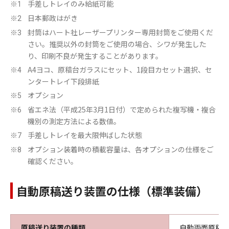
手差しトレイのみ給紙可能
※1
日本郵政はがき
※2
封筒はハート社レーザープリンター専用封筒をご使用くだ
※3
さい。推奨以外の封筒をご使用の場合、シワが発生した
り、印刷不良が発生することがあります。
A4ヨコ、原稿台ガラスにセット、1段目カセット選択、セ
※4
ンタートレイ下段排紙
オプション
※5
省エネ法（平成25年3月1日付）で定められた複写機・複合
※6
機別の測定方法による数値。
手差しトレイを最大限伸ばした状態
※7
オプション装着時の積載容量は、各オプションの仕様をご
※8
確認ください。
自動原稿送り装置の仕様（標準装備）
原稿送り装置の種類
自動両面原稿