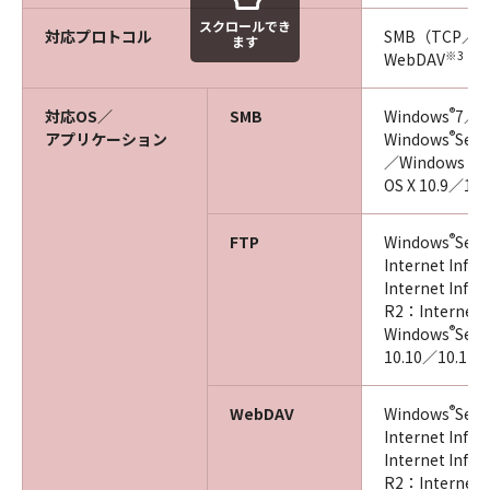
スクロールでき
対応プロトコル
SMB（TCP／I
ます
※3
WebDAV
®
対応OS／
SMB
Windows
7／W
®
アプリケーション
Windows
Serv
／Windows Se
OS X 10.9／10
®
FTP
Windows
Ser
Internet Info
Internet Info
R2：Internet I
®
Windows
Serv
10.10／10.11／
®
WebDAV
Windows
Serv
Internet Info
Internet Info
R2：Internet I