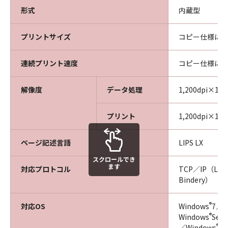
形式
内蔵型
プリントサイズ
コピー仕様に
連続プリント速度
コピー仕様に
解像度
データ処理
1,200dpi×1,2
プリント
1,200dpi×1,2
ページ記述言語
LIPS LX
スクロールでき
ます
対応プロトコル
TCP／IP（LPD
Bindery）
®
対応OS
Windows
7／W
®
Windows
Ser
®
／Windows
Se