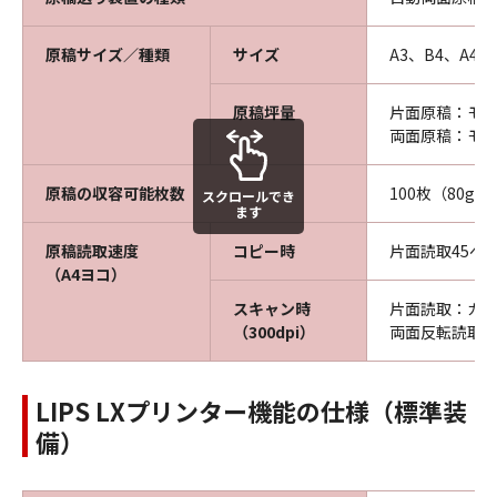
原稿サイズ／種類
サイズ
A3、B4、A4、
原稿坪量
片面原稿：モノク
両面原稿：モノク
原稿の収容可能枚数
100枚（80g／
スクロールでき
ます
原稿読取速度
コピー時
片面読取45ペ
（A4ヨコ）
スキャン時
片面読取：カラ
（300dpi）
両面反転読取：
LIPS LXプリンター機能の仕様（標準装
備）