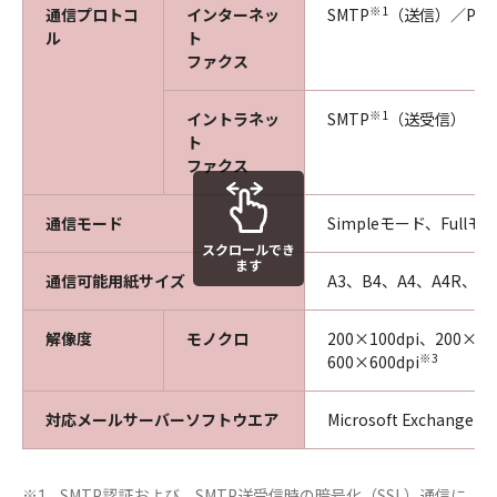
※1
通信プロトコ
インターネッ
SMTP
（送信）／POP
ル
ト
ファクス
※1
イントラネッ
SMTP
（送受信）
ト
ファクス
通信モード
Simpleモード、Fullモー
スクロールでき
ます
通信可能用紙サイズ
A3、B4、A4、A4R、B
解像度
モノクロ
200×100dpi、200×20
※3
600×600dpi
対応メールサーバーソフトウエア
Microsoft Exchange 
SMTP認証および、SMTP送受信時の暗号化（SSL）通信に
※1