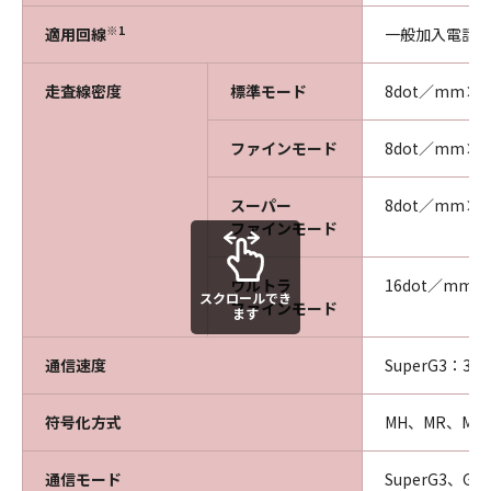
※1
適用回線
一般加入電話回
走査線密度
標準モード
8dot／mm×
ファインモード
8dot／mm×
スーパー
8dot／mm×
ファインモード
ウルトラ
16dot／mm
スクロールでき
ファインモード
ます
通信速度
SuperG3：33.
符号化方式
MH、MR、MMR
通信モード
SuperG3、G3