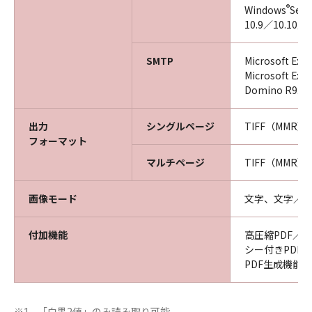
®
Windows
Serv
10.9／10.10／1
SMTP
Microsoft Exc
Microsoft Exc
Domino R9.0、
出力
シングルページ
TIFF（MMR）
フォーマット
マルチページ
TIFF（MMR）
画像モード
文字、文字／
付加機能
高圧縮PDF／
シー付きPDF
PDF生成機能
「白黒2値」のみ読み取り可能