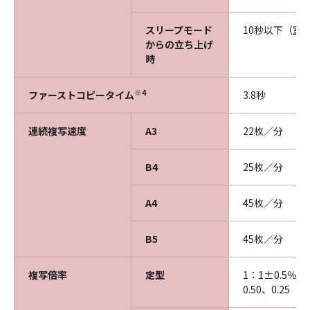
スリープモード
10秒以下（室温
からの立ち上げ
時
※4
ファーストコピータイム
3.8秒
連続複写速度
A3
22枚／分
B4
25枚／分
A4
45枚／分
B5
45枚／分
複写倍率
定型
1：1±0.5％、1.
0.50、0.25