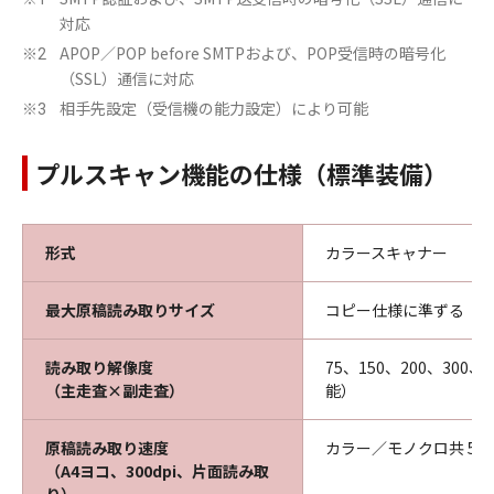
対応
APOP／POP before SMTPおよび、POP受信時の暗号化
※2
（SSL）通信に対応
相手先設定（受信機の能力設定）により可能
※3
プルスキャン機能の仕様（標準装備）
形式
カラースキャナー
最大原稿読み取りサイズ
コピー仕様に準ずる
読み取り解像度
75、150、200、300、4
（主走査×副走査）
能）
原稿読み取り速度
カラー／モノクロ共 51
（A4ヨコ、300dpi、片面読み取