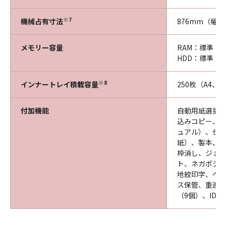
※7
機械占有寸法
876mm（幅）
メモリー容量
RAM：標準：12
HDD：標準：1
※8
インナートレイ積載容量
250枚（A4、B
付加機能
自動用紙選択、
込みコピー、
ュアル）、仕
紙）、製本、OH
枠消し、ジョ
ト、ネガポジ
地紋印字、ペ
ス保管、重連コ
（9個）、ID