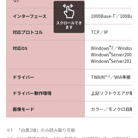
り）
インターフェース
1000Base-T／100Bas
スクロールでき
ます
対応プロトコル
TCP／IP
®
®
対応OS
Windows
7／Windows
®
Windows
Server2008
®
Windows
Server2016
※2
ドライバー
TWAIN
／WIA準拠
ドライバー動作環境
上記ソフトウエアが動
画像モード
カラー／モノクロ自動切
「白黒2値」のみ読み取り可能
※1