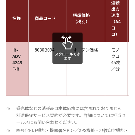
連続
出力
標準価格
速度
名称
商品コード
（税別）
（A4
ヨ
コ）
iR-
8030B094
オープン価格
モノ
スクロールでき
ADV
クロ
ます
4245
45枚
F-R
／分
感光体などの消耗品は本体価格には含まれておりません。
※
別途保守サービス契約が必要です。詳細については担当セ
ールスにお問い合わせください。
暗号化PDF機能・機器署名PDF／XPS機能・地紋印字機能・
※