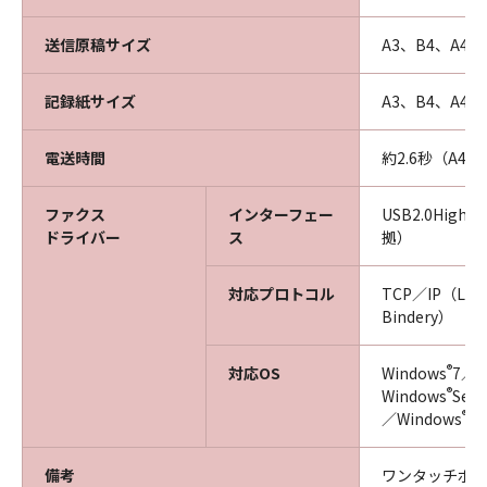
送信原稿サイズ
A3、B4、A4、
記録紙サイズ
A3、B4、A4、
電送時間
約2.6秒（A4
ファクス
インターフェー
USB2.0High-
ドライバー
ス
拠）
対応プロトコル
TCP／IP（LPD
Bindery）
®
対応OS
Windows
7／W
®
Windows
Ser
®
／Windows
Se
備考
ワンタッチボタ