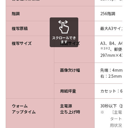
階調
256階調
複写原稿
最大A3サイズ
スクロールでき
ます
複写サイズ
用紙サイズ
A3、B4、A4
※1※2
、郵便4
297mm×43
画像欠け幅
先端：4mm、後
右：2.5mm
用紙坪量
カセット：60～
ウォーム
主電源
30秒以下（室温
アップタイム
立ち上げ時
［主電源
※
タートキ
用状況に