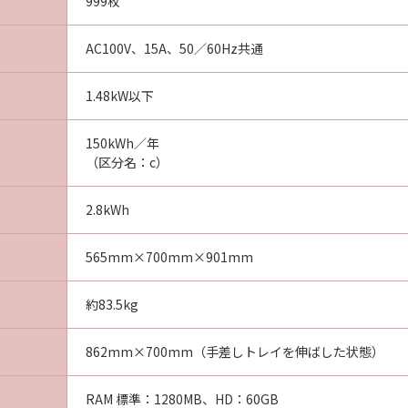
999枚
AC100V、15A、50／60Hz共通
1.48kW以下
150kWh／年
（区分名：c）
2.8kWh
565mm×700mm×901mm
約83.5kg
862mm×700mm（手差しトレイを伸ばした状態）
RAM 標準：1280MB、HD：60GB