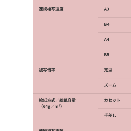
連続複写速度
A3
B4
A4
B5
複写倍率
定型
ズーム
給紙方式／給紙容量
カセット
2
（64g／m
）
手差し
連続複写枚数