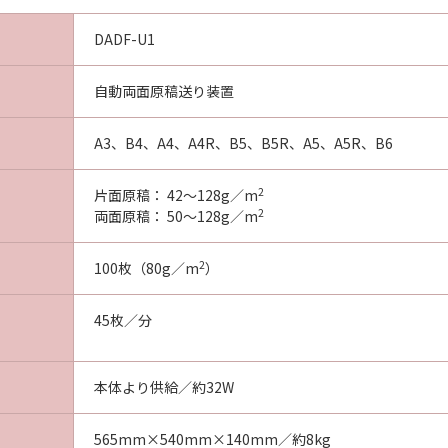
DADF-U1
自動両面原稿送り装置
A3、B4、A4、A4R、B5、B5R、A5、A5R、B6
2
片面原稿： 42～128g／m
2
両面原稿： 50～128g／m
2
100枚（80g／m
）
45枚／分
本体より供給／約32W
565mm×540mm×140mm／約8kg