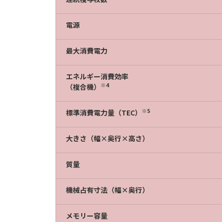
電源
最大消費電力
エネルギー消費効率
※4
（複合機）
※5
標準消費電力量（TEC）
大きさ（幅×奥行×高さ）
質量
機械占有寸法（幅×奥行）
メモリー容量