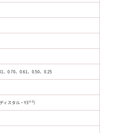
1、0.70、0.61、0.50、0.25
※3
ディスタル・Y3
）