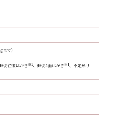
gまで）
※1
※1
郵便往復はがき
、郵便4面はがき
、不定形サ