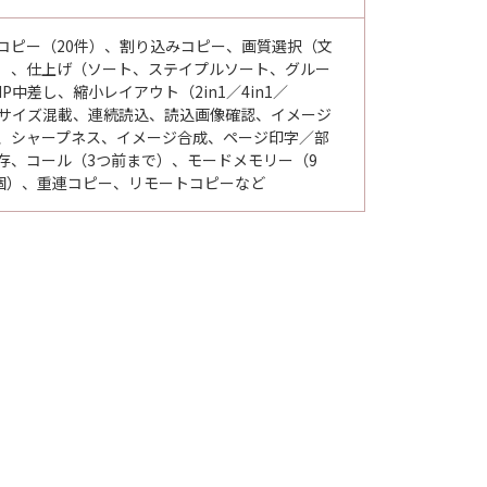
コピー（20件）、割り込みコピー、画質選択（文
）、仕上げ（ソート、ステイプルソート、グルー
差し、縮小レイアウト（2in1／4in1／
稿サイズ混載、連続読込、読込画像確認、イメージ
、シャープネス、イメージ合成、ページ印字／部
存、コール（3つ前まで）、モードメモリー（9
個）、重連コピー、リモートコピーなど