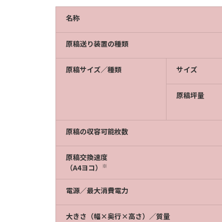
名称
原稿送り装置の種類
原稿サイズ／種類
サイズ
原稿坪量
原稿の収容可能枚数
原稿交換速度
※
（A4ヨコ）
電源／最大消費電力
大きさ（幅×奥行×高さ）／質量