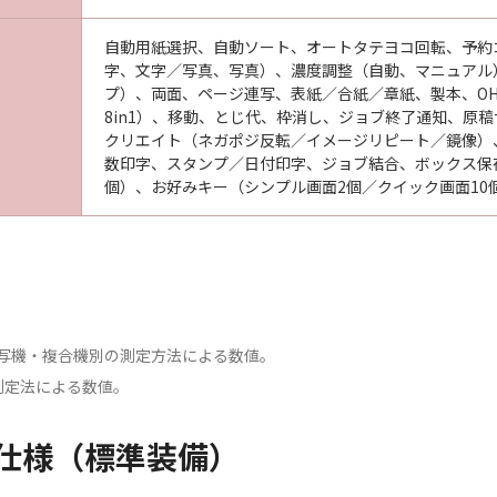
自動用紙選択、自動ソート、オートタテヨコ回転、予約
字、文字／写真、写真）、濃度調整（自動、マニュアル
プ）、両面、ページ連写、表紙／合紙／章紙、製本、OHP中
8in1）、移動、とじ代、枠消し、ジョブ終了通知、原
クリエイト（ネガポジ反転／イメージリピート／鏡像）
数印字、スタンプ／日付印字、ジョブ結合、ボックス保
個）、お好みキー（シンプル画面2個／クイック画面10
複写機・複合機別の測定方法による数値。
測定法による数値。
仕様（標準装備）