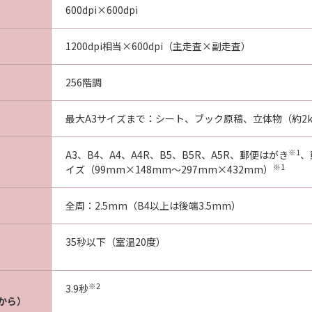
600dpi×600dpi
1200dpi相当×600dpi（主走査×副走査）
256階調
最大A3サイズまで：シート、ブック原稿、立体物（約2k
※1
A3、B4、A4、A4R、B5、B5R、A5R、郵便はがき
、
※1
イズ（99mm×148mm～297mm×432mm）
全周：2.5mm（B4以上は後端3.5mm）
35秒以下（室温20度）
※2
3.9秒
から）