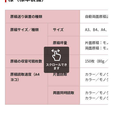
原稿送り装置の種類
自動両面原稿送
原稿サイズ／種類
サイズ
A3、B4、A4、A
原稿坪量
片面原稿：モノクロ
両面原稿：モノクロ
2
原稿の収容可能枚数
150枚（80g／m
スクロールでき
ます
原稿読取速度（A4
片面読取
カラー／モノクロ共
ヨコ）
カラー／モノクロ：6
両面同時読取
カラー／モノクロ共：
カラー／モノクロ：8