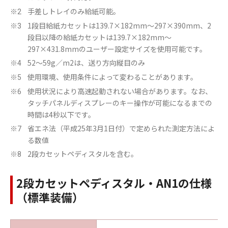
手差しトレイのみ給紙可能。
※2
1段目給紙カセットは139.7×182mm～297×390mm、2
※3
段目以降の給紙カセットは139.7×182mm～
297×431.8mmのユーザー設定サイズを使用可能です。
52～59g／m2は、送り方向縦目のみ
※4
使用環境、使用条件によって変わることがあります。
※5
使用状況により高速起動されない場合があります。なお、
※6
タッチパネルディスプレーのキー操作が可能になるまでの
時間は4秒以下です。
省エネ法（平成25年3月1日付）で定められた測定方法によ
※7
る数値
2段カセットペディスタルを含む。
※8
2段カセットペディスタル・AN1の仕様
（標準装備）