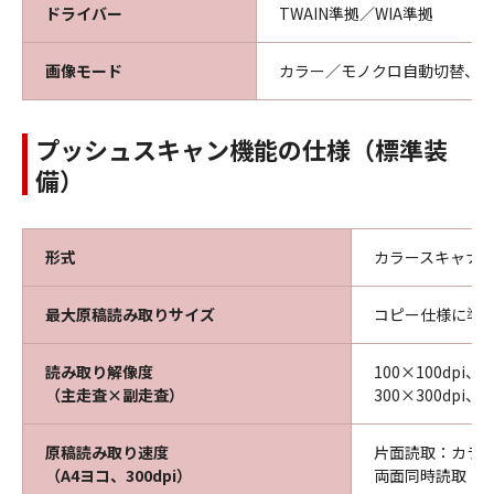
ドライバー
TWAIN準拠／WIA準拠
画像モード
カラー／モノクロ自動切替、カ
プッシュスキャン機能の仕様（標準装
備）
形式
カラースキャナ
最大原稿読み取りサイズ
コピー仕様に準
読み取り解像度
100×100dpi、1
（主走査×副走査）
300×300dpi、4
原稿読み取り速度
片面読取：カラー
（A4ヨコ、300dpi）
両面同時読取：カ