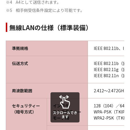
A4として送信されます。
※4
相手側受信条件設定により可能です。
※5
無線LANの仕様（標準装備）
準拠規格
IEEE 802.11b、IEE
伝送方式
IEEE 802.11b（
IEEE 802.11g
IEEE 802.11n
周波数範囲
2.412～2.472GHz
セキュリティー
インフラ
128（104）／64（4
（暗号方式）
ストラクチャー
WPA-PSK（TKIP／
スクロールでき
ます
モード時
WPA2-PSK（TKIP