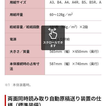
用紙サイズ
A3、B4、A4、A4R、B5、B5R、A5
2
用紙坪量
60～128g／m
2
給紙容量／給紙段数
680枚（64g／m
）×2段
電源
本体より供給
スクロールでき
ます
大きさ／質量
565mm（幅）×650mm（奥行）×
本体接続時の占有寸
587mm（幅）×740mm（奥行）
法
本体装着時。
※1
両面同時読み取り自動原稿送り装置の仕
様（標準装備）