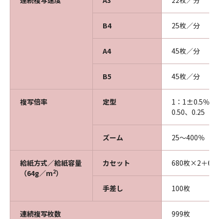
連続複写速度
A3
22枚／分
B4
25枚／分
A4
45枚／分
B5
45枚／分
複写倍率
定型
1：1±0.5％、1.
0.50、0.25
ズーム
25～400％（
給紙方式／給紙容量
カセット
680枚×2＋6
2
（64g／m
）
手差し
100枚
連続複写枚数
999枚