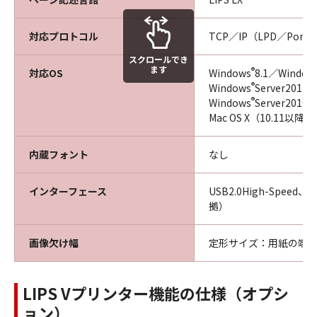
対応プロトコル
TCP／IP（LPD／Port9
スクロールでき
ます
®
対応OS
Windows
8.1／Window
®
Windows
Server2012
®
Windows
Server2016
Mac OS X（10.11以降）
内蔵フォント
なし
インターフェース
USB2.0High-Speed、E
拠）
画像欠け幅
定形サイズ：用紙の端か
LIPS Vプリンター機能の仕様（オプシ
ョン）