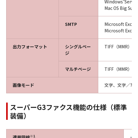
®
Windows
Serve
Mac OS Big Sur
SMTP
Microsoft Exch
Microsoft Excha
出力フォーマット
シングルペー
TIFF（MMR）／J
ジ
マルチページ
TIFF（MMR）／P
画像モード
文字、文字／写
スーパーG3ファクス機能の仕様（標準
装備）
※1
適用回線
一