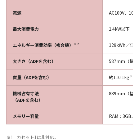
電源
AC100V、10.
最大消費電力
1.4kW以下
※7
エネルギー消費効率（複合機）
129kWh／年
大きさ（ADFを含む）
587mm（幅）
※8
質量（ADFを含む）
約110.1kg
機械占有寸法
889mm（幅）
（ADFを含む）
メモリー容量
RAM：3GB、
カセット1は非対応。
※1