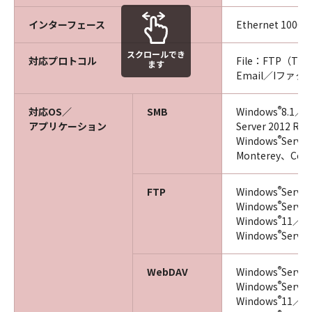
インターフェース
Ethernet 1000
スクロールでき
対応プロトコル
File：FTP（TC
ます
Email／Iファ
®
対応OS／
SMB
Windows
8.1／W
アプリケーション
Server 2012 R
®
Windows
Serve
Monterey、Cent
®
FTP
Windows
Server
®
Windows
Server
®
Windows
11／W
®
Windows
Server
®
WebDAV
Windows
Server
®
Windows
Server
®
Windows
11／W