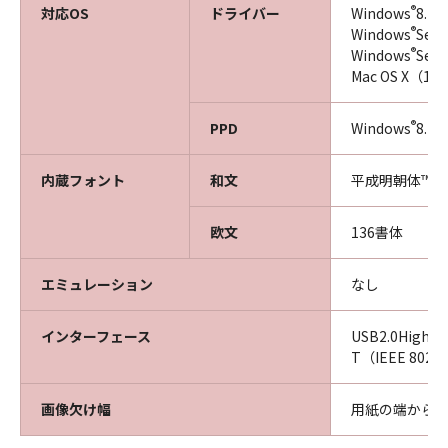
®
対応OS
ドライバー
Windows
8.1
®
Windows
Ser
®
Windows
Ser
Mac OS X（10
®
PPD
Windows
8.1
内蔵フォント
和文
平成明朝体™W
欧文
136書体
エミュレーション
なし
インターフェース
USB2.0High-
T（IEEE 802
画像欠け幅
用紙の端から上