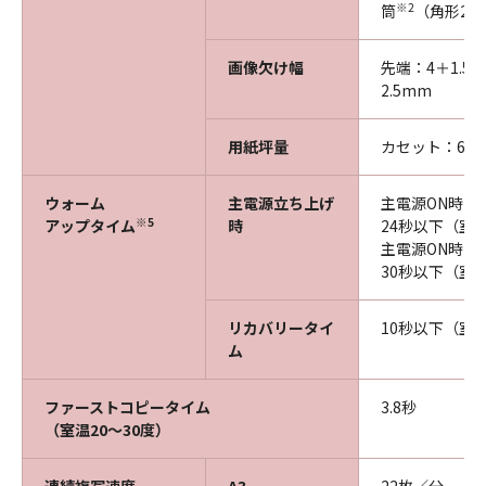
※2
筒
（角形2号
画像欠け幅
先端：4＋1.5
2.5mm
用紙坪量
カセット：60～
ウォーム
主電源立ち上げ
主電源ON時の
※5
アップタイム
時
24秒以下（室温
主電源ON時の
30秒以下（室温
リカバリータイ
10秒以下（室温
ム
ファーストコピータイム
3.8秒
（室温20～30度）