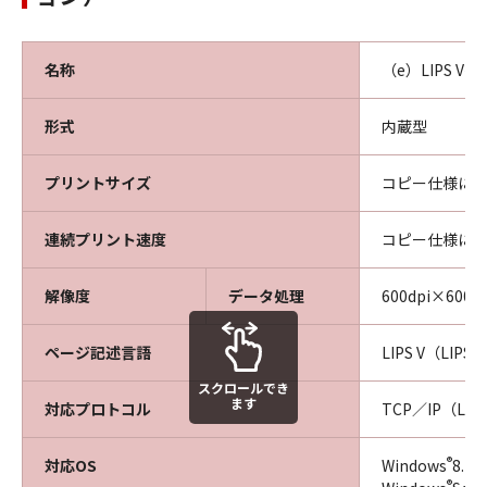
名称
（e）LIPS V
形式
内蔵型
プリントサイズ
コピー仕様に
連続プリント速度
コピー仕様に
解像度
データ処理
600dpi×600dp
ページ記述言語
LIPS V（LIPS L
スクロールでき
ます
対応プロトコル
TCP／IP（LPD
®
対応OS
Windows
8.1
®