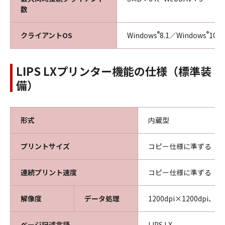
数
®
®
クライアントOS
Windows
8.1／Windows
10／
LIPS LXプリンター機能の仕様（標準装
備）
形式
内蔵型
プリントサイズ
コピー仕様に準ずる
連続プリント速度
コピー仕様に準ずる
解像度
データ処理
1200dpi×1200dpi、60
ページ記述言語
LIPS LX