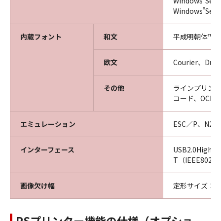
Windows
Ser
®
Windows
Ser
内蔵フォント
和文
平成明朝体™W
欧文
Courier、Dut
その他
ラインプリンター
コード、OCR
エミュレーション
ESC／P、N201
インターフェース
USB2.0High-
T（IEEE802.
画像欠け幅
定形サイズ：用
PSプリンター機能の仕様（オプショ