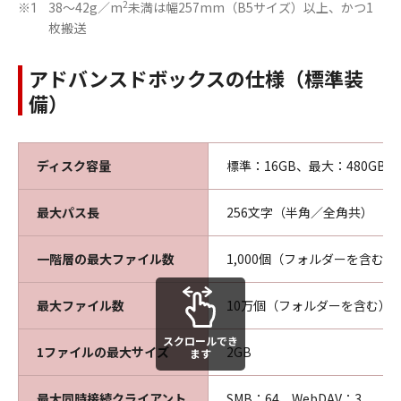
2
38～42g／m
未満は幅257mm（B5サイズ）以上、かつ1
※1
枚搬送
アドバンスドボックスの仕様（標準装
備）
ディスク容量
標準：16GB、最大：480GB
最大パス長
256文字（半角／全角共）
一階層の最大ファイル数
1,000個（フォルダーを含む）
最大ファイル数
10万個（フォルダーを含む）
スクロールでき
1ファイルの最大サイズ
2GB
ます
最大同時接続クライアント
SMB：64、WebDAV：3