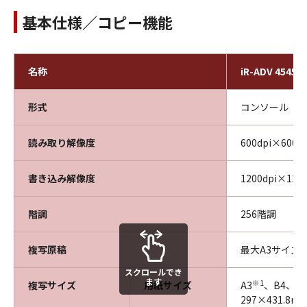
基本仕様／コピー機能
名称
iR-ADV 4545F
形式
コンソール
読み取り解像度
600dpi×600dp
書き込み解像度
1200dpi×1200
階調
256階調
複写原稿
最大A3サイズ
スクロールでき
ます
※1
複写サイズ
用紙サイズ
A3
、B4、A
297×431.