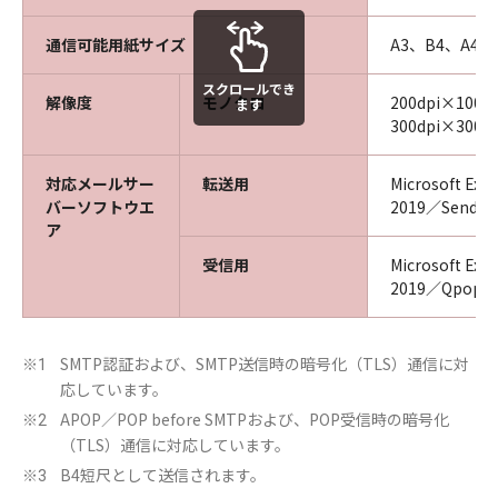
通信可能用紙サイズ
A3、B4、A4、
スクロールでき
解像度
モノクロ
200dpi×100d
ます
300dpi×300dp
対応メールサー
転送用
Microsoft Ex
バーソフトウエ
2019／Sendmai
ア
受信用
Microsoft Ex
2019／Qpopper
SMTP認証および、SMTP送信時の暗号化（TLS）通信に対
※1
応しています。
APOP／POP before SMTPおよび、POP受信時の暗号化
※2
（TLS）通信に対応しています。
B4短尺として送信されます。
※3