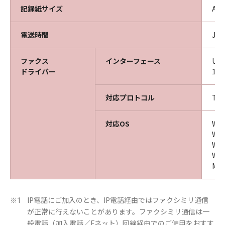
記録紙サイズ
A3
電送時間
JB
ファクス
インターフェース
USB
ドライバー
10
対応プロトコル
TC
対応OS
Win
Win
Win
Win
Ma
IP電話にご加入のとき、IP電話経由ではファクシミリ通信
※1
が正常に行えないことがあります。ファクシミリ通信は一
般電話（加入電話／Fネット）回線経由でのご使用をおすす