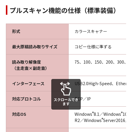
プルスキャン機能の仕様（標準装備）
形式
カラースキャナー
最大原稿読み取りサイズ
コピー仕様に準ずる
読み取り解像度
75、100、150、200、300、40
（主走査×副走査）
インターフェース
USB2.0High-Speed、Ethern
対応プロトコル
TCP／IP
スクロールでき
ます
®
®
対応OS
Windows
8.1／Windows
10／
®
R2／Windows
Server2016／