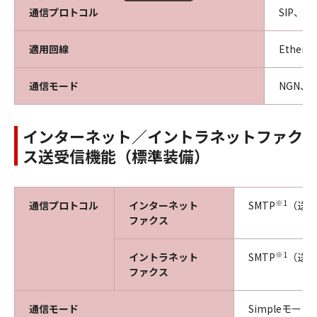
通信プロトコル
SIP、JT-
適用回線
Ethern
通信モード
NGN、
インターネット／イントラネットファク
ス送受信機能（標準装備）
※1
通信プロトコル
インターネット
SMTP
（送信
ファクス
※1
イントラネット
SMTP
（送受
ファクス
通信モード
Simpleモード