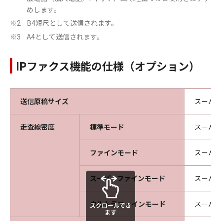
めします。
B4短尺として送信されます。
※2
A4として送信されます。
※3
IPファクス機能の仕様（オプション）
送信原稿サイズ
スーパー
走査線密度
標準モード
スーパー
ファインモード
スーパー
スーパーファインモード
スーパー
ウルトラファインモード
スーパー
スクロールでき
ます