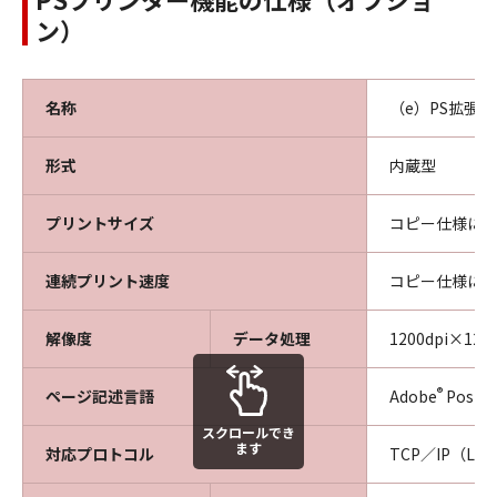
ン）
名称
（e）PS拡張キ
形式
内蔵型
プリントサイズ
コピー仕様に
連続プリント速度
コピー仕様に
解像度
データ処理
1200dpi×120
®
ページ記述言語
Adobe
PostSc
スクロールでき
ます
対応プロトコル
TCP／IP（LPD