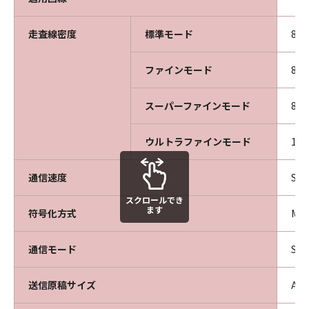
走査線密度
標準モード
8ド
ファインモード
8ド
スーパーファインモード
8ド
ウルトラファインモード
16
通信速度
Sup
スクロールでき
ます
符号化方式
MH
通信モード
Su
送信原稿サイズ
A3