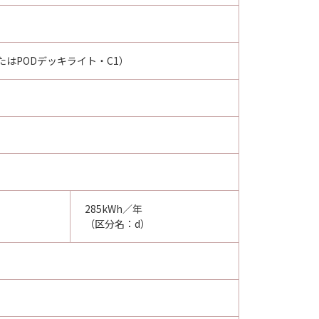
またはPODデッキライト・C1）
285kWh／年
（区分名：d）