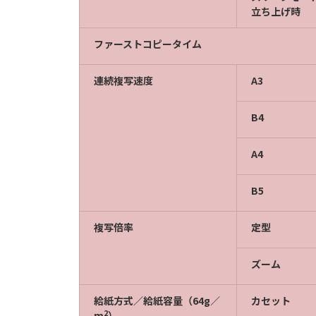
立ち上げ時
ファーストコピータイム
連続複写速度
A3
B4
A4
B5
複写倍率
定型
ズーム
給紙方式／給紙容量（64g／
カセット
2
m
）