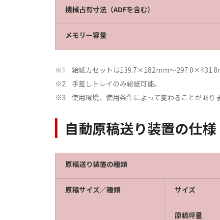
機械占有寸法（ADFを含む）
メモリー容量
給紙カセットは139.7×182mm～297.0×4
※1
手差しトレイのみ給紙可能。
※2
使用環境、使用条件によって変わることがあり
※3
自動原稿送り装置の仕様
原稿送り装置の種類
原稿サイズ／種類
サイズ
原稿坪量