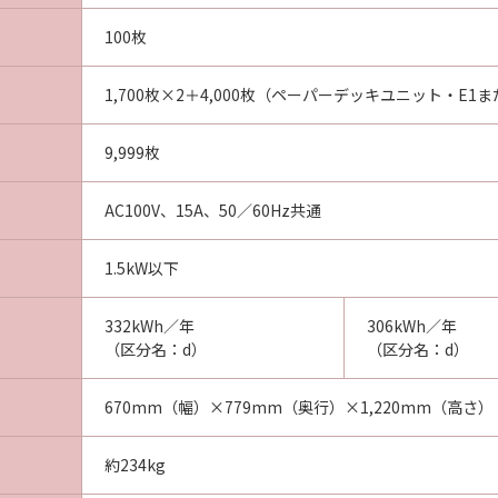
100枚
1,700枚×2＋4,000枚（ペーパーデッキユニット・E1
9,999枚
AC100V、15A、50／60Hz共通
1.5kW以下
332kWh／年
306kWh／年
（区分名：d）
（区分名：d）
670mm（幅）×779mm（奥行）×1,220mm（高さ）
約234kg