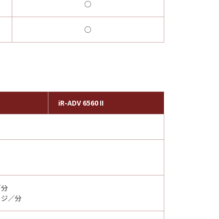
○
○
iR-ADV 6560 II
／分
ージ／分