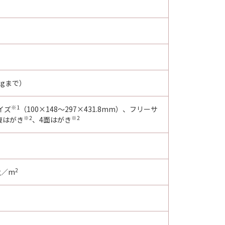
gまで）
※1
イズ
（100×148～297×431.8mm）、フリーサ
※2
※2
復はがき
、4面はがき
2
g／m