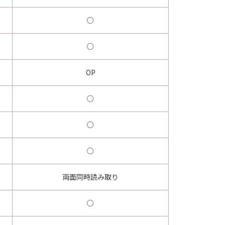
○
○
OP
○
○
○
両面同時読み取り
○