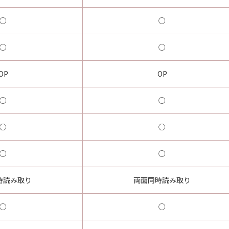
○
○
○
○
OP
OP
○
○
○
○
○
○
時読み取り
両面同時読み取り
○
○