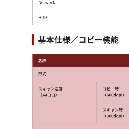
Network
HDD
基本仕様／コピー機能
名称
形式
スキャン速度
コピー時
（A4ヨコ）
（600ddpi）
スキャン時
（300ddpi）