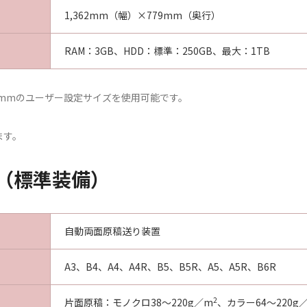
1,362mm（幅）×779mm（奥行）
RAM：3GB、HDD：標準：250GB、最大：1TB
31.8mmのユーザー設定サイズを使用可能です。
ます。
（標準装備）
自動両面原稿送り装置
A3、B4、A4、A4R、B5、B5R、A5、A5R、B6R
2
片面原稿：モノクロ38～220g／m
、カラー64～220g