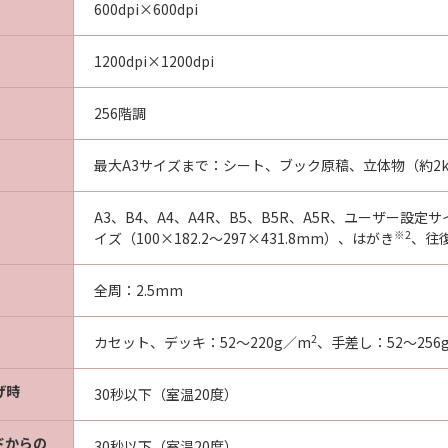
600dpi×600dpi
1200dpi×1200dpi
256階調
最大A3サイズまで：シート、ブック原稿、立体物（約2k
A3、B4、A4、A4R、B5、B5R、A5R、ユーザー設定サ
※2
イズ（100×182.2～297×431.8mm）、はがき
、往
全周：2.5mm
2
カセット、デッキ：52～220g／m
、手差し：52～256
げ時
30秒以下（室温20度）
ドからの
30秒以下（室温20度）