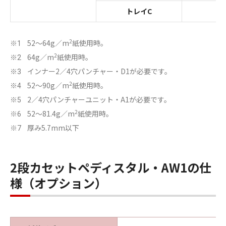
トレイC
2
52～64g／m
紙使用時。
※1
2
64g／m
紙使用時。
※2
インナー2／4穴パンチャー・D1が必要です。
※3
2
52～90g／m
紙使用時。
※4
2／4穴パンチャーユニット・A1が必要です。
※5
2
52～81.4g／m
紙使用時。
※6
厚み5.7mm以下
※7
2段カセットペディスタル・AW1の仕
様（オプション）