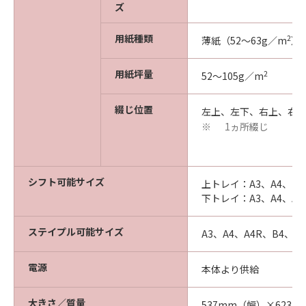
ズ
用紙種類
2
薄紙（52～63g／m
）
用紙坪量
2
52～105g／m
綴じ位置
左上、左下、右上、右
1ヵ所綴じ
※
シフト可能サイズ
上トレイ：A3、A4、B4
下トレイ：A3、A4、A4
ステイプル可能サイズ
A3、A4、A4R、B4、B5
電源
本体より供給
大きさ／質量
537mm（幅）×623