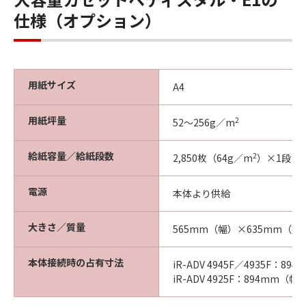
仕様（オプション）
用紙サイズ
A4
用紙坪量
2
52～256g／m
給紙容量／給紙段数
2
2,850枚（64g／m
）×1段
電源
本体より供給
大きさ／質量
565mm（幅）×635mm（奥
本体接続時の占有寸法
iR-ADV 4945F／4935F：
iR-ADV 4925F：894mm