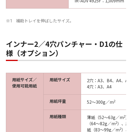
iR-ADV 4925F：1,009m
補助トレイを伸ばしたサイズ。
※1
インナー2／4穴パンチャー・D1の仕
様（オプション）
用紙サイズ／
用紙サイズ
2穴：A3、B4、A4、A4
使用可能用紙
4穴：A3、A4
用紙坪量
2
52～300g／m
用紙種類
2
薄紙（52～63g／m
）
2
（64～82g／m
）、厚紙
2
紙（83～99g／m
）、