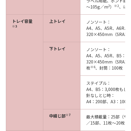
ラベル用紙、ボンド紙（8
2
※2
～105g／m
）
、はが
トレイ容量
上トレイ
ノンソート：
※3
A4、A5、A5R、A6R、B
320×450mm（SRA3
下トレイ
ノンソート：
A4、A5、A5R、B5：3,
320×450mm（SRA3）
※6
枚
、封筒：100枚
ステイプル：
A4、B5：3,000枚もし
針なしとじ時：
A4：200部、A3：100部
※7
中綴じ部
最大積載量：25部（サ
※8
／15部、11枚～20枚