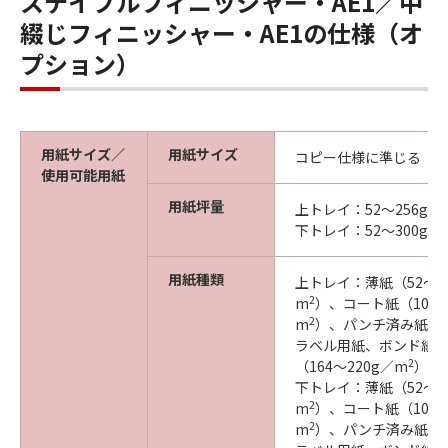
ステイプルフィニッシャー・AE1／中
綴じフィニッシャー・AE1の仕様（オ
プション）
用紙サイズ／
用紙サイズ
コピー仕様に準じる
使用可能用紙
用紙坪量
上トレイ：52～256g／
下トレイ：52～300g／
用紙種類
上トレイ：薄紙（52～6
2
m
）、コート紙（106～
2
m
）、パンチ済み紙（6
ラベル用紙、ボンド紙（8
2
（164～220g／m
）
下トレイ：薄紙（52～6
2
m
）、コート紙（106～
2
m
）、パンチ済み紙（6