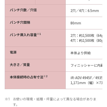
パンチ穴数／穴径
2穴／4穴：6.5mm
パンチ穴間隔
80mm
※1
パンチ屑入れ容量
2穴：約2,500枚（64g
4穴：約2,500枚（80g
電源
本体より供給
大きさ／質量
フィニッシャーに内蔵／約
※2
本体接続時の占有寸法
iR-ADV 4945F／49
1,171mm（幅）×71
お使いの環境・紙種・坪量によって異なる場合がありま
※1
す。