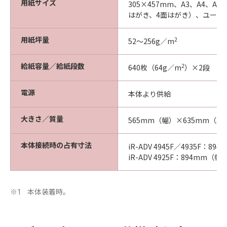
用紙サイズ
305×457mm、A3、A4、A
はがき、4面はがき）、ユーザー設定
用紙坪量
2
52～256g／m
給紙容量／給紙段数
2
640枚（64g／m
）×2段
電源
本体より供給
大きさ／質量
565mm（幅）×635mm（奥
本体接続時の占有寸法
iR-ADV 4945F／4935F：
iR-ADV 4925F：894mm
本体装着時。
※1