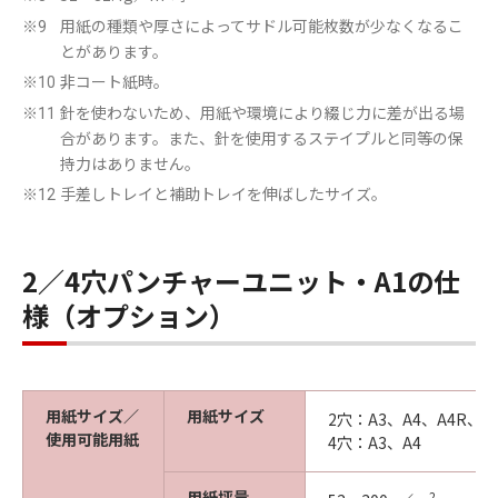
用紙の種類や厚さによってサドル可能枚数が少なくなるこ
※9
とがあります。
非コート紙時。
※10
針を使わないため、用紙や環境により綴じ力に差が出る場
※11
合があります。また、針を使用するステイプルと同等の保
持力はありません。
手差しトレイと補助トレイを伸ばしたサイズ。
※12
2／4穴パンチャーユニット・A1の仕
様（オプション）
用紙サイズ／
用紙サイズ
2穴：A3、A4、A4R、A
使用可能用紙
4穴：A3、A4
用紙坪量
2