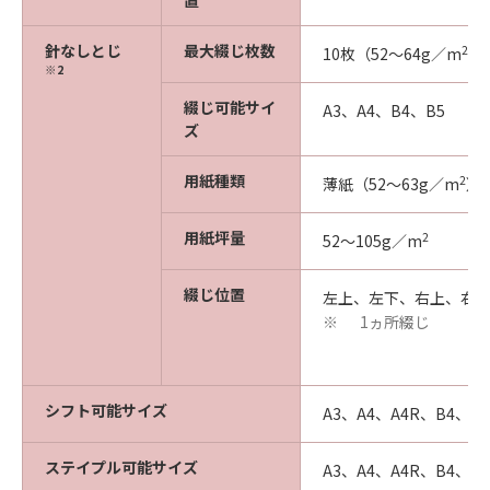
置
針なしとじ
最大綴じ枚数
2
10枚（52～64g／m
）
※2
綴じ可能サイ
A3、A4、B4、B5
ズ
用紙種類
2
薄紙（52～63g／m
）
用紙坪量
2
52～105g／m
綴じ位置
左上、左下、右上、右
1ヵ所綴じ
※
シフト可能サイズ
A3、A4、A4R、B4、B5
ステイプル可能サイズ
A3、A4、A4R、B4、B5