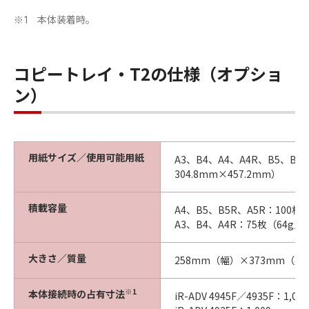
本体装着時。
※1
コピートレイ・T2の仕様（オプショ
ン）
用紙サイズ／使用可能用紙
A3、B4、A4、A4R、B5、B5
304.8mm×457.2mm）
積載容量
A4、B5、B5R、A5R：100枚
A3、B4、A4R：75枚（64g／
大きさ／質量
258mm（幅）×373mm（奥
※1
本体接続時の占有寸法
iR-ADV 4945F／4935F：