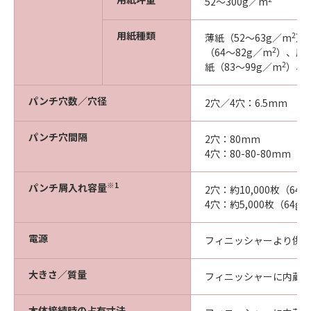
52～300g／m
用紙種類
2
薄紙（52～63g／m
）
2
（64～82g／m
）、厚紙
2
紙（83～99g／m
）、
パンチ穴数／穴径
2穴／4穴：6.5mm
パンチ穴間隔
2穴：80mm
4穴：80-80-80mm
※1
パンチ屑入れ容量
2穴：約10,000枚（64
4穴：約5,000枚（64g
電源
フィニッシャーより供
大きさ／質量
フィニッシャーに内蔵／約
本体接続時の占有寸法