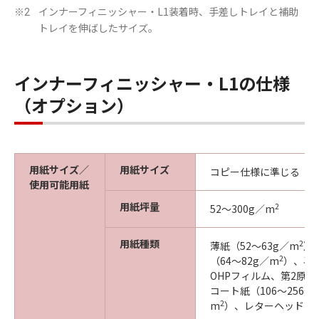
インナーフィニッシャー・L1装着時、手差しトレイと補助
※2
トレイを伸ばしたサイズ。
インナーフィニッシャー・L1の仕様
（オプション）
用紙サイズ／
用紙サイズ
コピー仕様に準じる
使用可能用紙
用紙坪量
2
52～300g／m
用紙種類
2
薄紙（52～63g／m
）
2
（64～82g／m
）、再生
OHPフィルム、第2原図（
コート紙（106～256g
2
m
）、レターヘッド（64