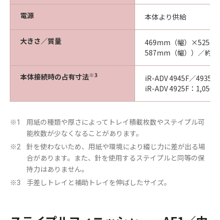
電源
本体より供給
大きさ／質量
469mm（幅）×525
587mm（幅））／約9.1
※3
本体接続時の占有寸法
iR-ADV 4945F／49
iR-ADV 4925F：1,
用紙の種類や厚さによってトレイ積載枚数やステイプル可
※1
能枚数が少なくなることがあります。
針を使わないため、用紙や環境により綴じ力に差が出る場
※2
合があります。また、針を使用するステイプルと同等の保
持力はありません。
手差しトレイと補助トレイを伸ばしたサイズ。
※3