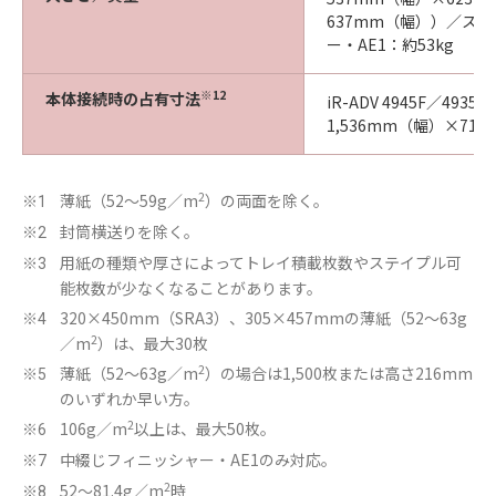
637mm（幅））／ステ
ー・AE1：約53kg
※12
本体接続時の占有寸法
iR-ADV 4945F／493
1,536mm（幅）×71
2
薄紙（52～59g／m
）の両面を除く。
※1
封筒横送りを除く。
※2
用紙の種類や厚さによってトレイ積載枚数やステイプル可
※3
能枚数が少なくなることがあります。
320×450mm（SRA3）、305×457mmの薄紙（52～63g
※4
2
／m
）は、最大30枚
2
薄紙（52～63g／m
）の場合は1,500枚または高さ216mm
※5
のいずれか早い方。
2
106g／m
以上は、最大50枚。
※6
中綴じフィニッシャー・AE1のみ対応。
※7
2
52～81.4g／m
時
※8