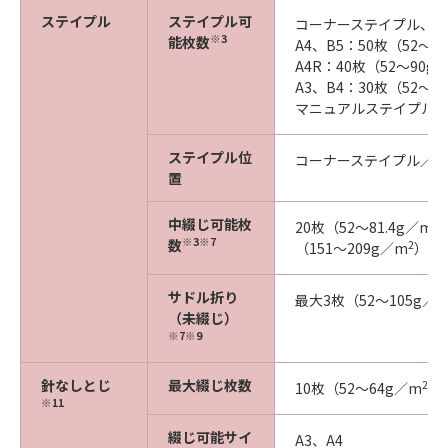
ステイプル
ステイプル可
コーナーステイプル、
※3
能枚数
A4、B5：50枚（52～9
A4R：40枚（52～90g
A3、B4：30枚（52～9
マニュアルステイプル時：
ステイプル位
コーナーステイプル／
置
中綴じ可能枚
2
20枚（52～81.4g／m
※3※7
数
2
（151～209g／m
）、3
サドル折り
最大3枚（52～105g／
（未綴じ）
※7※9
針なしとじ
最大綴じ枚数
2
10枚（52～64g／m
）
※11
綴じ可能サイ
A3、A4