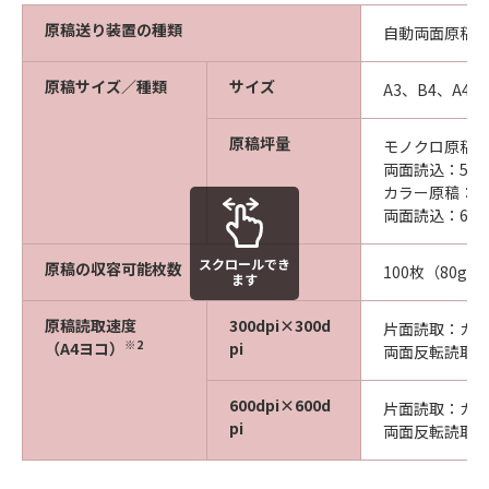
原稿送り装置の種類
自動両面原稿
原稿サイズ／種類
サイズ
A3、B4、A4、
原稿坪量
モノクロ原稿：
両面読込：50～
カラー原稿：片面
両面読込：64～
スクロールでき
原稿の収容可能枚数
100枚（80g／
ます
原稿読取速度
300dpi×300d
片面読取：カラ
※2
（A4ヨコ）
pi
両面反転読取：
600dpi×600d
片面読取：カラ
pi
両面反転読取：