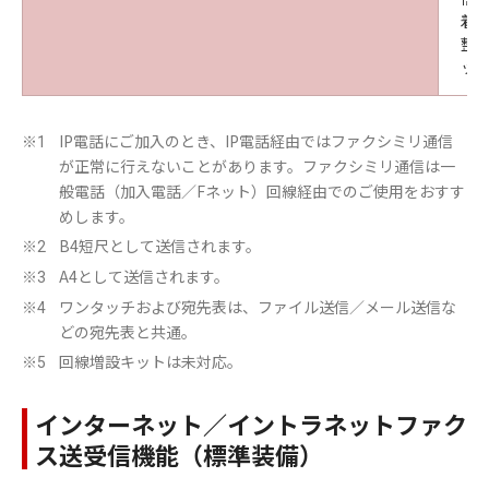
着
整
ッ
IP電話にご加入のとき、IP電話経由ではファクシミリ通信
※1
が正常に行えないことがあります。ファクシミリ通信は一
般電話（加入電話／Fネット）回線経由でのご使用をおすす
めします。
B4短尺として送信されます。
※2
A4として送信されます。
※3
ワンタッチおよび宛先表は、ファイル送信／メール送信な
※4
どの宛先表と共通。
回線増設キットは未対応。
※5
インターネット／イントラネットファク
ス送受信機能（標準装備）