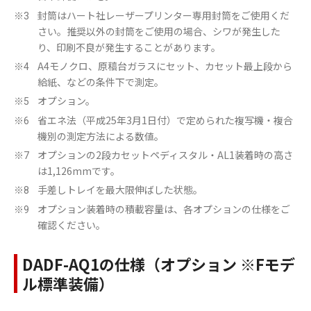
封筒はハート社レーザープリンター専用封筒をご使用くだ
※3
さい。推奨以外の封筒をご使用の場合、シワが発生した
り、印刷不良が発生することがあります。
A4モノクロ、原稿台ガラスにセット、カセット最上段から
※4
給紙、などの条件下で測定。
オプション。
※5
省エネ法（平成25年3月1日付）で定められた複写機・複合
※6
機別の測定方法による数値。
オプションの2段カセットペディスタル・AL1装着時の高さ
※7
は1,126mmです。
手差しトレイを最大限伸ばした状態。
※8
オプション装着時の積載容量は、各オプションの仕様をご
※9
確認ください。
DADF-AQ1の仕様（オプション ※Fモデ
ル標準装備）