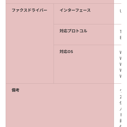
ファクスドライバー
インターフェース
USB
（I
対応プロトコル
TC
Bin
対応OS
Win
Win
Win
Win
Win
備考
ワン
2
信
人
ド
画像
※
信