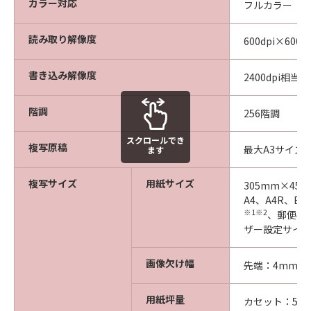
カラー対応
フルカラー
読み取り解像度
600dpi×600dp
書き込み解像度
2400dpi相当×6
階調
256階調
スクロールでき
複写原稿
最大A3サイズ
ます
複写サイズ
用紙サイズ
305mm×457
A4、A4R、B5
※1※2
、郵便4
ザー設定サイズ（
画像欠け幅
先端：4mm、左
用紙坪量
カセット：52～