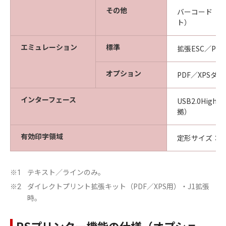
その他
バーコード（EA
ト）
エミュレーション
標準
拡張ESC／P、拡張
オプション
PDF／XPSダ
インターフェース
USB2.0High-
拠）
有効印字領域
定形サイズ：用
テキスト／ラインのみ。
※1
ダイレクトプリント拡張キット（PDF／XPS用）・J1拡張
※2
時。