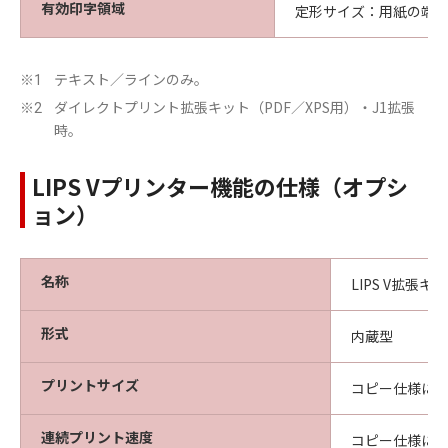
有効印字領域
定形サイズ：用紙の端か
テキスト／ラインのみ。
※1
ダイレクトプリント拡張キット（PDF／XPS用）・J1拡張
※2
時。
LIPS Vプリンター機能の仕様（オプシ
ョン）
名称
LIPS V拡張キ
形式
内蔵型
プリントサイズ
コピー仕様に
連続プリント速度
コピー仕様に