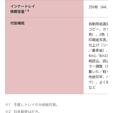
インナートレイ
250枚（A4、B
※9
積載容量
付加機能
自動用紙選択、
コピー、カラー
色）、2色（B
印画紙写真、
仕上げ（ソート
／裏表紙）、挿
4in1／8i
続読込、読込
ラー調整（カ
着いた／軽く
地紋印字、ペー
で）、よく使う
など
手差しトレイのみ給紙可能。
※1
日本郵便はがき。
※2