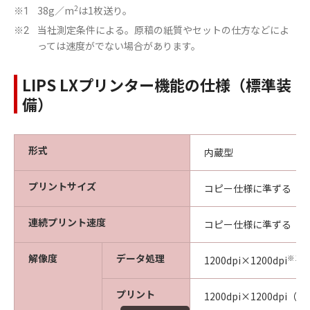
2
38g／m
は1枚送り。
※1
当社測定条件による。原稿の紙質やセットの仕方などによ
※2
っては速度がでない場合があります。
LIPS LXプリンター機能の仕様（標準装
備）
形式
内蔵型
プリントサイズ
コピー仕様に準ずる
連続プリント速度
コピー仕様に準ずる
解像度
データ処理
※1
1200dpi×1200dpi
、
プリント
1200dpi×1200dpi（1