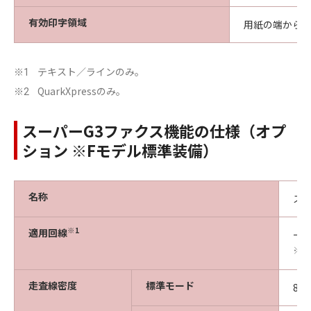
有効印字領域
用紙の端から上
テキスト／ラインのみ。
※1
QuarkXpressのみ。
※2
スーパーG3ファクス機能の仕様（オプ
ション ※Fモデル標準装備）
名称
スー
※1
適用回線
一般
※
走査線密度
標準モード
8ド