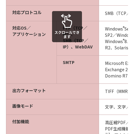
対応プロトコル
SMB（TCP／I
対応OS／
FTP（TCP／
®
Windows
Serv
スクロールでき
アプリケーション
IP）、
SP2／Window
ます
SMB（TCP／
®
Windows
8.1
IP）、WebDAV
R2、Solaris 10
SMTP
Microsoft Exc
Exchange 201
Domino R7.0
出力フォーマット
TIFF（MMR）
画像モード
文字、文字／
付加機能
高圧縮PDF／
PDF生成機能、P
※3