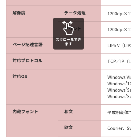
解像度
データ処理
1200dpi×1200
プリント
1200dpi×12
スクロールでき
ます
ページ記述言語
LIPS V（LIPS L
対応プロトコル
TCP／IP（LPD
対応OS
Windows Vista
®
Windows
10／
®
Windows
Ser
®
Windows
Ser
内蔵フォント
和文
平成明朝体™W
欧文
Courier、Swi