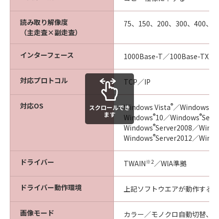
読み取り解像度
75、150、200、300、400、60
（主走査×副走査）
インターフェース
1000Base-T／100Base-TX／
対応プロトコル
TCP／IP
対応OS
®
®
Windows Vista
／Windows
7
スクロールでき
ます
®
®
Windows
10／Windows
Serv
®
Windows
Server2008／Wind
®
Windows
Server2012／Wind
ドライバー
※2
TWAIN
／WIA準拠
ドライバー動作環境
上記ソフトウエアが動作する
画像モード
カラー／モノクロ自動切替、カ