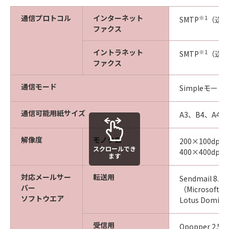
通信プロトコル
インターネット
※1
SMTP
（送信
ファクス
イントラネット
※1
SMTP
（送受
ファクス
通信モード
Simpleモード、
通信可能用紙サイズ
A3、B4、A4、
解像度
モノクロ
200×100dpi、
スクロールでき
※
400×400dpi
ます
対応メールサー
転送用
Sendmail 8.
バー
（Microsoft 
ソフトウエア
Lotus Domin
受信用
Qpopper 2.5