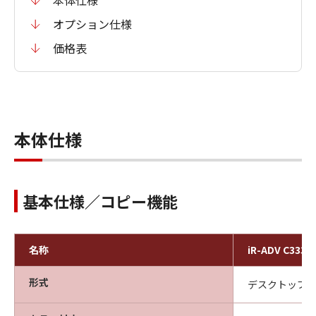
本体仕様
オプション仕様
価格表
本体仕様
基本仕様／コピー機能
名称
iR-ADV C3330
形式
デスクトップ