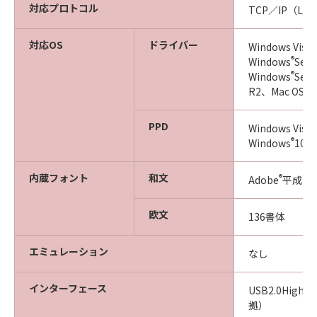
対応プロトコル
TCP／IP（LPD
対応OS
ドライバー
Windows Vista
®
Windows
Ser
®
Windows
Ser
R2、Mac OS X
PPD
Windows Vista
®
※
Windows
10
内蔵フォント
和文
®
Adobe
平成2
欧文
136書体
エミュレーション
なし
インターフェース
USB2.0High-
拠）