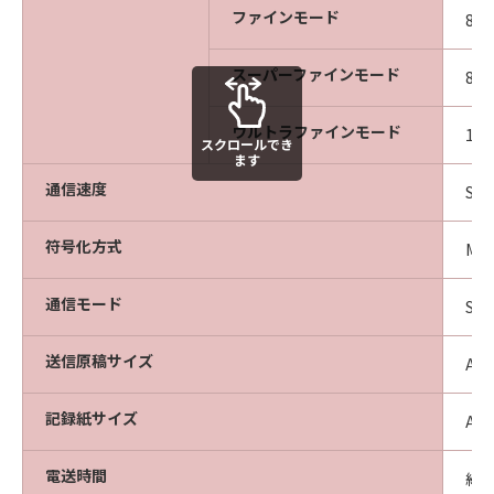
ファインモード
8ド
スーパーファインモード
8ド
ウルトラファインモード
16
スクロールでき
ます
通信速度
Sup
符号化方式
MH
通信モード
Su
送信原稿サイズ
A3
記録紙サイズ
A3
電送時間
約2