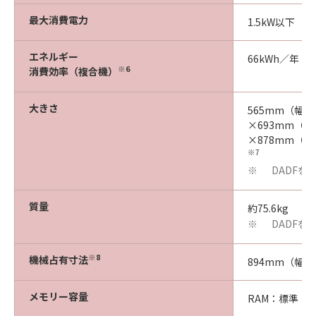
最大消費電力
1.5kW以下
エネルギー
66kWh／年（
※6
消費効率（複合機）
大きさ
565mm（幅）
×693mm（
×878mm（
※7
DADFを
※
質量
約75.6kg
DADFを
※
※8
機械占有寸法
894mm（幅）
メモリー容量
RAM：標準：2