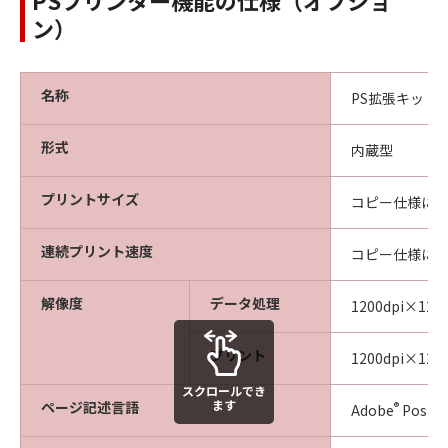
PSプリンター機能の仕様（オプショ
ン）
名称
PS拡張キット・
形式
内蔵型
プリントサイズ
コピー仕様に
連続プリント速度
コピー仕様に
解像度
データ処理
1200dpi×1200
プリント
1200dpi×12
スクロールでき
ます
ページ記述言語
®
Adobe
PostSc