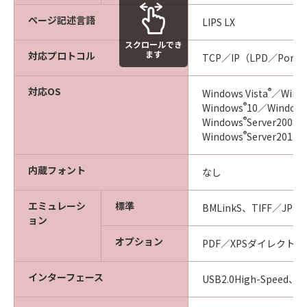
ページ記述言語
LIPS LX
スクロールでき
ます
対応プロトコル
TCP／IP（LPD／Port9
対応OS
®
Windows Vista
／Wind
®
Windows
10／Window
®
Windows
Server2008
®
Windows
Server2012
内蔵フォント
なし
エミュレーシ
標準
BMLinkS、TIFF／J
ョン
オプション
PDF／XPSダイレクト
インターフェース
USB2.0High-Speed、1