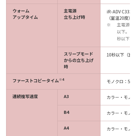
ウォーム
主電源
iR-ADV C33
アップタイム
立ち上げ時
（室温20度）
主電源立
※
以下。タ
秒以下で
スリープモード
10秒以下（室温
からの立ち上げ
時
※4
ファーストコピータイム
モノクロ：5.9
連続複写速度
A3
カラー・モノク
B4
カラー・モノク
A4
カラー・モノク