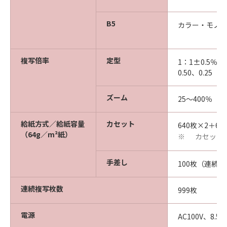
B5
カラー・モノク
複写倍率
定型
1：1±0.5％、1.
0.50、0.25
ズーム
25～400％（
給紙方式／給紙容量
カセット
640枚×2＋6
（64g／m²紙）
カセット
※
手差し
100枚（連続
連続複写枚数
999枚
電源
AC100V、8.5