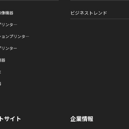
ビジネストレンド
映像機器
プリンタ―
ションプリンタ―
プリンター
機器
末
器
トサイト
企業情報