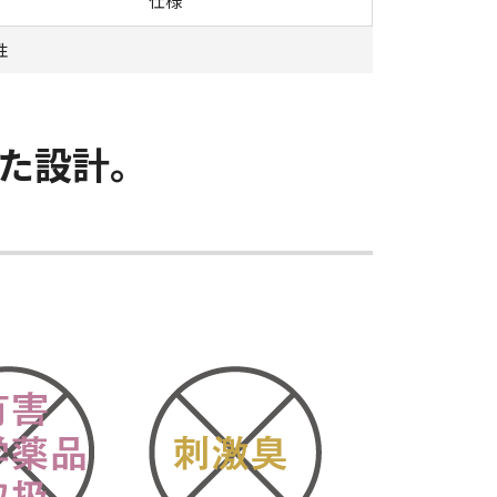
仕様
性
た設計。