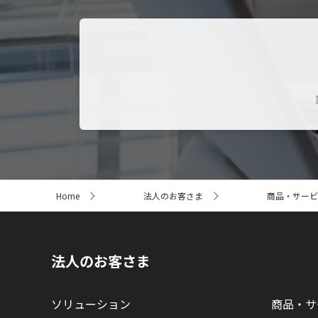
サ
Home
法人のお客さま
商品・サービ
イ
ト
内
の
現
法人のお客さま
在
位
置
ソリューション
商品・サ