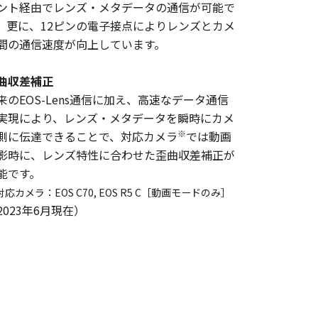
ント経由でレンズ・メタデータの通信が可能で
。更に、12ピンの電子接点によりレンズとカメ
間の通信速度が向上しています。
曲収差補正
来のEOS-Lens通信に加え、高速なデータ通信
実現により、レンズ・メタデータを瞬時にカメ
※
側に伝達できることで、対応カメラ
では動画
影時に、レンズ特性に合わせた歪曲収差補正が
能です。
対応カメラ：EOS C70, EOS R5 C［動画モードのみ］
2023年6月現在）