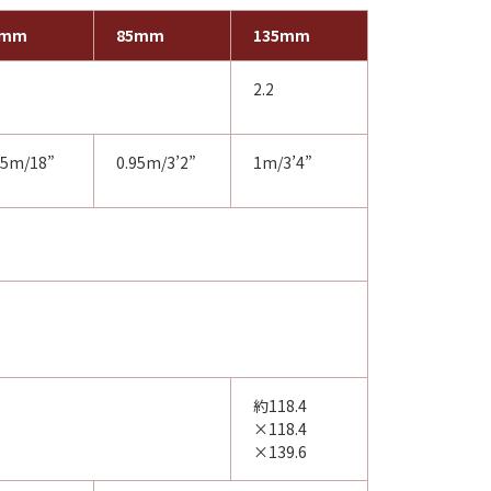
0mm
85mm
135mm
2.2
45m/18”
0.95m/3’2”
1m/3’4”
約118.4
×118.4
×139.6