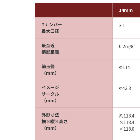
14mm
Tナンバー
3.1
最大口径
最至近
0.2m/8”
撮影距離
前玉径
Φ114
（mm）
イメージ
Φ43.3
サークル
（mm）
外形寸法
約118.4
横×縦×高さ
×118.4
（mm）
×118.0