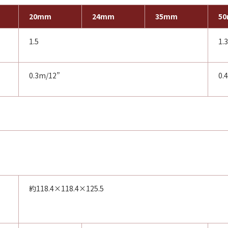
20mm
24mm
35mm
5
1.5
1.3
0.3m/12”
0.
約118.4×118.4×125.5