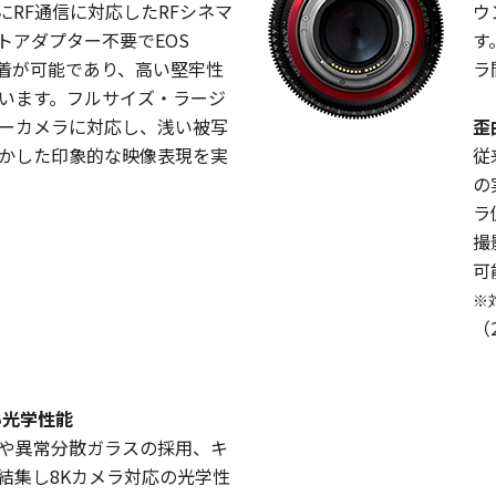
にRF通信に対応したRFシネマ
ウ
トアダプター不要でEOS
す
接装着が可能であり、高い堅牢性
ラ
います。フルサイズ・ラージ
ーカメラに対応し、浅い被写
歪
かした印象的な映像表現を実
従
の
ラ
撮
可
※
（
い光学性能
や異常分散ガラスの採用、キ
結集し8Kカメラ対応の光学性