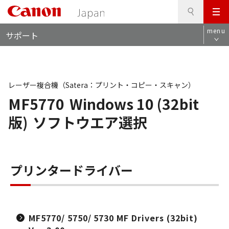
検
このページの本文へ
メ
索
ロ
ニ
menu
サポート
ー
ュ
カ
ー
ル
ナ
ビ
レーザー複合機（Satera：プリント・コピー・スキャン）
MF5770
Windows 10 (32bit
版)
ソフトウエア選択
プリンタードライバー
MF5770/ 5750/ 5730 MF Drivers (32bit)