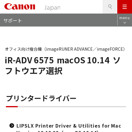
検
このページの本文へ
メ
索
ロ
ニ
menu
サポート
ー
ュ
カ
ー
ル
ナ
ビ
オフィス向け複合機（imageRUNER ADVANCE／imageFORCE）
iR-ADV 6575
macOS 10.14
ソ
フトウエア選択
プリンタードライバー
LIPSLX Printer Driver & Utilities for Mac