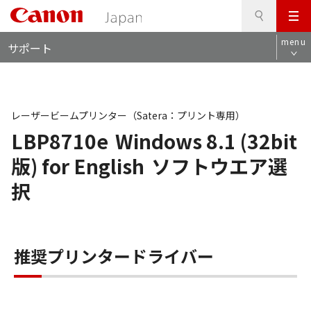
検
このページの本文へ
メ
索
ロ
ニ
menu
サポート
ー
ュ
カ
ー
ル
ナ
ビ
レーザービームプリンター（Satera：プリント専用）
LBP8710e
Windows 8.1 (32bit
版) for English
ソフトウエア選
択
推奨プリンタードライバー