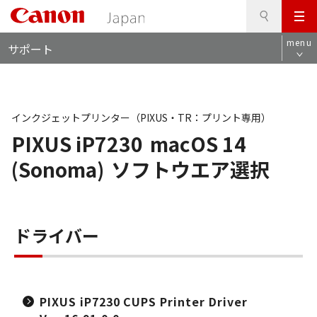
検
このページの本文へ
メ
索
ロ
ニ
menu
サポート
ー
ュ
カ
ー
ル
ナ
ビ
インクジェットプリンター（PIXUS・TR：プリント専用）
PIXUS iP7230
macOS 14
(Sonoma)
ソフトウエア選択
ドライバー
PIXUS iP7230 CUPS Printer Driver