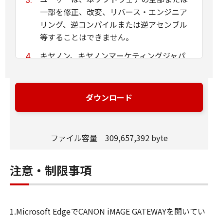
一部を修正、改変、リバース・エンジニア
リング、逆コンパイルまたは逆アセンブル
等することはできません。
キヤノン、キヤノンマーケティングジャパ
ン株式会社およびキヤノンのライセンサー
は、本ソフトウェアがユーザーの特定の目
的のために適当であること、もしくは有用
ダウンロード
であること、または本ソフトウェアに瑕疵
がないこと、その他本ソフトウェアに関し
ていかなる保証もいたしません。
ファイル容量 309,657,392 byte
キヤノン、キヤノンマーケティングジャパ
ン株式会社およびキヤノンのライセンサー
注意・制限事項
は、本ソフトウェアの使用に付随または関
連して生ずる直接的または間接的な損失、
損害等について、いかなる場合においても
1.Microsoft EdgeでCANON iMAGE GATEWAYを開いてい
一切の責任を負いません。