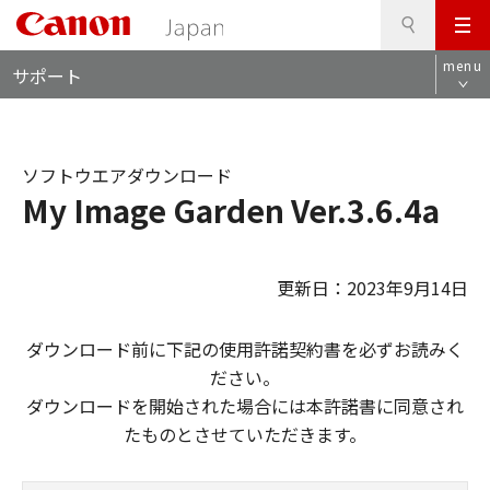
検
このページの本文へ
メ
索
ロ
ニ
menu
サポート
ー
ュ
カ
ー
ル
ナ
ソフトウエアダウンロード
ビ
My Image Garden Ver.3.6.4a
更新日：2023年9月14日
ダウンロード前に下記の使用許諾契約書を必ずお読みく
ださい。
ダウンロードを開始された場合には本許諾書に同意され
たものとさせていただきます。