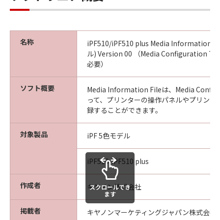
ンブル等することはできません。また第三
者にこのような行為をさせてはなりませ
ん。
(4) 本契約に明示的に定める場合を除き、
名称
iPF510/iPF510 plus Media Information 
キヤノンは「本ソフトウエア」に関する知
ル) Version 00 （Media Configuration T
必要）
的財産権のいかなる権利もお客様に付与す
るものではありません。
ソフト概要
Media Information Fileは、Media Confi
所有権
って、プリンターの操作パネルやプリンタ
「本ソフトウエア」及びその複製物に係る
録することができます。
権限及び所有権は、その内容によりキヤノ
対象製品
ンまたはキヤノンのライセンサーに帰属し
iPF 5色モデル
ます。
iPF510/iPF510 plus
保証
「許諾ソフトウエア」が、CD-ROM等の記
作成者
キヤノン株式会社
スクロールでき
憶媒体に格納されて提供されている場合、
ます
キヤノンは、お客様が「許諾ソフトウエ
掲載者
キヤノンマーケティングジャパン株式会社
ア」を購入した日から90日の間、「許諾ソ