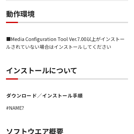
しくは実行することのいずれも含むものと
します）することができます。お客様はま
動作環境
た、お客様が「プリンタ」を使用すること
を許可したお客様のイントラネット内のユ
ーザ（以下「指定ユーザ」と言います）
■Media Configuration Tool Ver.7.00以上がインストー
に、本契約の条件の下で、「許諾ソフトウ
ルされていない場合はインストールしてください
エア」を使用させることができます。その
場合、お客様には、かかる「指定ユーザ」
を本契約の条件に従わせることにつき、す
インストールについて
べての責任を負っていただくものとしま
す。 (2) お客様は、再使用許諾、譲渡、頒
布、貸与その他の方法により、第三者に
ダウンロード／インストール手順
「本ソフトウエア」を使用もしくは利用さ
せることはできません。
#NAME?
(3) お客様は、「本ソフトウエア」の全部
または一部を修正、改変、リバース・エン
ジニアリング、逆コンパイルまたは逆アセ
ソフトウエア概要