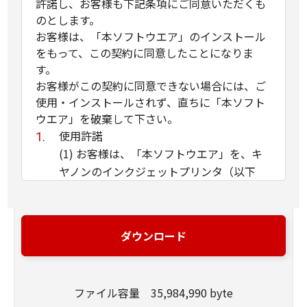
許諾し、お客様も下記条項にご同意いただくも
のとします。
お客様は、「本ソフトウエア」のインストール
をもって、この契約に同意したことになりま
す。
お客様がこの契約に同意できない場合には、ご
使用・インストールされず、直ちに「本ソフト
ウエア」を破棄して下さい。
使用許諾
(1) お客様は、「本ソフトウエア」を、キ
ヤノンのインクジェットプリンタ（以下
「プリンタ」と言います）に直接またはネ
ットワークを通じ接続される複数のコンピ
ュータのそれぞれにおいて使用（「使用」
ダウンロード
とは、「許諾ソフトウエア」をコンピュー
タの記憶媒体上にインストールすること、
またはコンピュータにおいて表示するこ
ファイル容量 35,984,990 byte
と、アクセスすること、読み出すこと、も