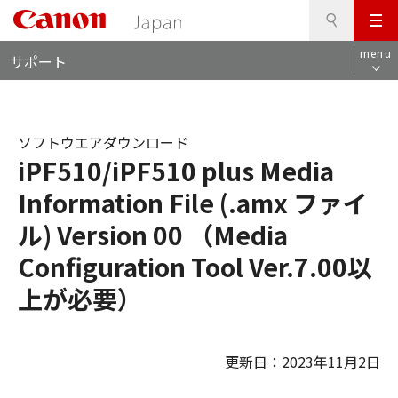
検
このページの本文へ
メ
索
ロ
ニ
menu
サポート
ー
ュ
カ
ー
ル
ナ
ソフトウエアダウンロード
ビ
iPF510/iPF510 plus Media
Information File (.amx ファイ
ル) Version 00 （Media
Configuration Tool Ver.7.00以
上が必要）
更新日：2023年11月2日