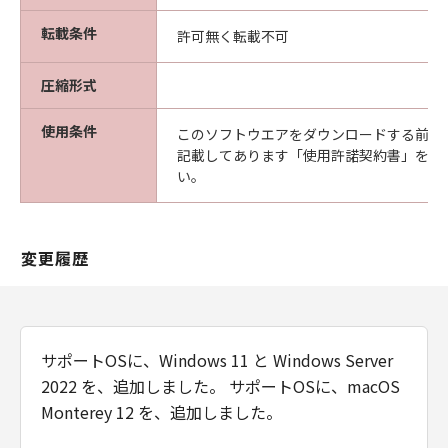
フトウエア」が格納されている記憶媒体
転載条件
許可無く転載不可
（以下「メディア」と言います）に物理的
な欠陥がないことを保証します。当該保証
圧縮形式
期間中に「メディア」に物理的な欠陥が発
見された場合には、キヤノンは、「メディ
使用条件
このソフトウエアをダウンロードする前に
ア」を交換いたします。
記載してあります「使用許諾契約書」を必
保証の否認・免責
い。
(1) 「本ソフトウエア」は、『現状のまま』の
状態で使用許諾されます。キヤノン、キヤノン
の関連会社、それらの販売代理店及び販売店
変更履歴
は、「本ソフトウエア」に関して、商品性及び
特定の目的への適合性の保証を含め、いかなる
保証も、明示たると黙示たるとを問わず一切し
ないものとします。
サポートOSに、Windows 11 と Windows Server
(2) キヤノン、キヤノンの関連会社、それらの販
2022 を、追加しました。 サポートOSに、macOS
売代理店及び販売店は、「許諾ソフトウエア」
Monterey 12 を、追加しました。
の使用または使用不能から生ずるいかなる損害
（逸失利益及びその他の派生的または付随的な