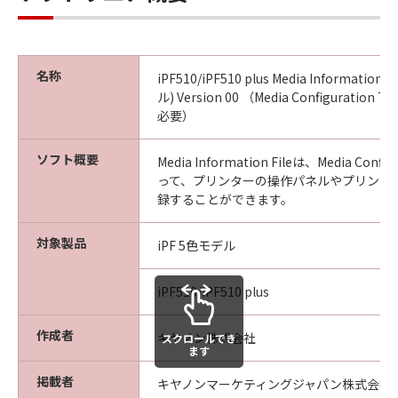
ンブル等することはできません。また第三
者にこのような行為をさせてはなりませ
ん。
(4) 本契約に明示的に定める場合を除き、
名称
iPF510/iPF510 plus Media Information 
キヤノンは「本ソフトウエア」に関する知
ル) Version 00 （Media Configuration T
必要）
的財産権のいかなる権利もお客様に付与す
るものではありません。
ソフト概要
Media Information Fileは、Media Confi
所有権
って、プリンターの操作パネルやプリンタ
「本ソフトウエア」及びその複製物に係る
録することができます。
権限及び所有権は、その内容によりキヤノ
対象製品
ンまたはキヤノンのライセンサーに帰属し
iPF 5色モデル
ます。
iPF510/iPF510 plus
保証
「許諾ソフトウエア」が、CD-ROM等の記
作成者
キヤノン株式会社
スクロールでき
憶媒体に格納されて提供されている場合、
ます
キヤノンは、お客様が「許諾ソフトウエ
掲載者
キヤノンマーケティングジャパン株式会社
ア」を購入した日から90日の間、「許諾ソ