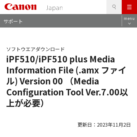
検
このページの本文へ
メ
索
ロ
ニ
menu
サポート
ー
ュ
カ
ー
ル
ナ
ソフトウエアダウンロード
ビ
iPF510/iPF510 plus Media
Information File (.amx ファイ
ル) Version 00 （Media
Configuration Tool Ver.7.00以
上が必要）
更新日：2023年11月2日