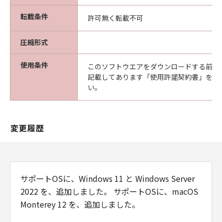
フトウエア」が格納されている記憶媒体
転載条件
許可無く転載不可
（以下「メディア」と言います）に物理的
な欠陥がないことを保証します。当該保証
圧縮形式
期間中に「メディア」に物理的な欠陥が発
見された場合には、キヤノンは、「メディ
使用条件
このソフトウエアをダウンロードする前に
ア」を交換いたします。
記載してあります「使用許諾契約書」を必
保証の否認・免責
い。
(1) 「本ソフトウエア」は、『現状のまま』の
状態で使用許諾されます。キヤノン、キヤノン
の関連会社、それらの販売代理店及び販売店
変更履歴
は、「本ソフトウエア」に関して、商品性及び
特定の目的への適合性の保証を含め、いかなる
保証も、明示たると黙示たるとを問わず一切し
ないものとします。
サポートOSに、Windows 11 と Windows Server
(2) キヤノン、キヤノンの関連会社、それらの販
2022 を、追加しました。 サポートOSに、macOS
売代理店及び販売店は、「許諾ソフトウエア」
Monterey 12 を、追加しました。
の使用または使用不能から生ずるいかなる損害
（逸失利益及びその他の派生的または付随的な