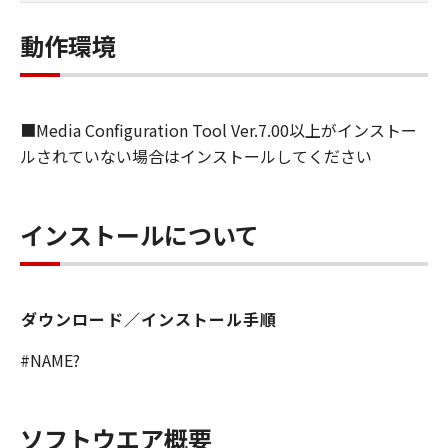
しくは実行することのいずれも含むものと
します）することができます。お客様はま
動作環境
た、お客様が「プリンタ」を使用すること
を許可したお客様のイントラネット内のユ
ーザ（以下「指定ユーザ」と言います）
■Media Configuration Tool Ver.7.00以上がインストー
に、本契約の条件の下で、「許諾ソフトウ
ルされていない場合はインストールしてください
エア」を使用させることができます。その
場合、お客様には、かかる「指定ユーザ」
を本契約の条件に従わせることにつき、す
インストールについて
べての責任を負っていただくものとしま
す。 (2) お客様は、再使用許諾、譲渡、頒
布、貸与その他の方法により、第三者に
ダウンロード／インストール手順
「本ソフトウエア」を使用もしくは利用さ
せることはできません。
#NAME?
(3) お客様は、「本ソフトウエア」の全部
または一部を修正、改変、リバース・エン
ジニアリング、逆コンパイルまたは逆アセ
ソフトウエア概要