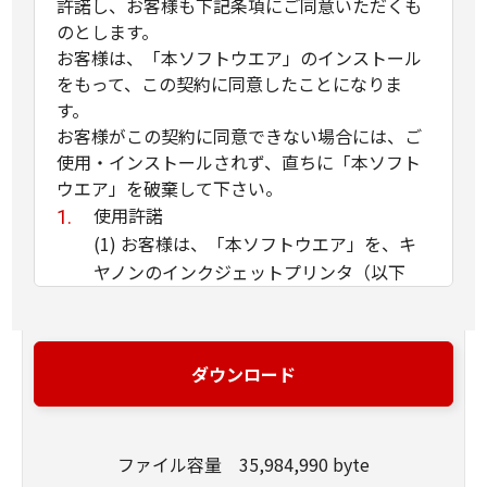
許諾し、お客様も下記条項にご同意いただくも
のとします。
お客様は、「本ソフトウエア」のインストール
をもって、この契約に同意したことになりま
す。
お客様がこの契約に同意できない場合には、ご
使用・インストールされず、直ちに「本ソフト
ウエア」を破棄して下さい。
使用許諾
(1) お客様は、「本ソフトウエア」を、キ
ヤノンのインクジェットプリンタ（以下
「プリンタ」と言います）に直接またはネ
ットワークを通じ接続される複数のコンピ
ュータのそれぞれにおいて使用（「使用」
ダウンロード
とは、「許諾ソフトウエア」をコンピュー
タの記憶媒体上にインストールすること、
またはコンピュータにおいて表示するこ
ファイル容量 35,984,990 byte
と、アクセスすること、読み出すこと、も