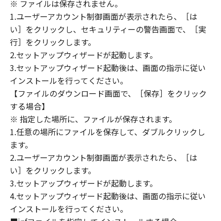
(1) 「本ソフトウェア」は、『現状のまま』の
※ ファイルは保存されません。
状態で使用許諾されます。キヤノン、キヤノン
1.ユーザーアカウント制御画面が表示されたら、［は
のライセンサー、キヤノンの子会社、キヤノン
い］をクリックし、セキュリティーの警告画面で、［実
の関連会社、それらの販売代理店または販売店
行］をクリックします。
のいずれも、「本ソフトウェア」に関して、商
2.セットアップウィザードが起動します。
品性および特定の目的への適合性の保証を含
3.セットアップウィザード起動後は、画面の指示に従い
め、いかなる保証も、明示たると黙示たるとを
インストールを行ってください。
問わず一切しないものとします。
【ファイルのダウンロード画面で、［保存］をクリック
(2) キヤノン、キヤノンのライセンサー、キヤノ
する場合】
ンの子会社、キヤノンの関連会社、それらの販
※ 指定した場所に、ファイルが保存されます。
売代理店または販売店のいずれも、「本ソフト
ウェア」の使用または使用不能から生ずるいか
1.任意の場所にファイルを保存して、ダブルクリックし
なる損害（逸失利益およびその他の派生的また
ます。
は付随的な損害を含むがこれらに限定されない
2.ユーザーアカウント制御画面が表示されたら、［は
全ての損害を言います。）について、適用法で
い］をクリックします。
認められる限り、一切の責任を負わないものと
3.セットアップウィザードが起動します。
します。たとえ、キヤノン、キヤノンのライセ
4.セットアップウィザード起動後は、画面の指示に従い
ンサー、キヤノンの子会社、キヤノンの関連会
インストールを行ってください。
社、それらの販売代理店または販売店がかかる