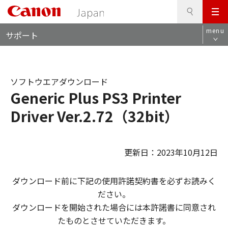
検
このページの本文へ
メ
索
ロ
ニ
menu
サポート
ー
ュ
カ
ー
ル
ナ
ソフトウエアダウンロード
ビ
Generic Plus PS3 Printer
Driver Ver.2.72（32bit）
更新日：2023年10月12日
ダウンロード前に下記の使用許諾契約書を必ずお読みく
ださい。
ダウンロードを開始された場合には本許諾書に同意され
たものとさせていただきます。