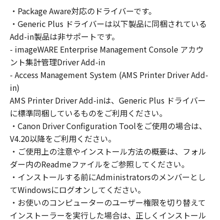
の非独占的権利をお客様に対して許諾します。
・Package Aware対応のドライバーです。
お客様は、また「指定機器」にネットワークを
・Generic Plus ドライバーは以下製品に同梱されている
通じて接続されたコンピューター上で、かかる
コンピューターの使用者に対して「本ソフトウ
Add-in製品は非サポートです。
ェア」を使用させることができますが、かかる
- imageWARE Enterprise Management Console アカウ
コンピューターの使用者に本契約書上の義務お
ント集計管理Driver Add-in
よび条件を遵守させるとともに、その履行に関
- Access Management System (AMS Printer Driver Add-
し全責任を負うことを条件とします。
in)
(2) お客様は、上記(1)に基づいて「本ソフトウ
AMS Printer Driver Add-inは、Generic Plus ドライバー
ェア」を使用するためのバックアップとして、
に標準同梱しているものをご利用ください。
「本ソフトウェア」を１部、複製することがで
・Canon Driver Configuration Toolをご使用の場合は、
きます。
V4.20以降をご利用ください。
(3) 上記(1)および(2)に定める場合を除き、キヤ
・ご使用上の注意やインストール方法の概要は、フォル
ノンまたはキヤノンのライセンサーのいかなる
ダー内のReadmeファイルをご参照してください。
知的財産権も、明示たると黙示たるとを問わ
・インストールする前にAdministratorsのメンバーとし
ず、本契約書によってお客様に譲渡あるいは許
諾されるものではありません。
てWindowsにログオンしてください。
・お使いのコンピューターのユーザー権限を切り替えて
２．制限
インストーラーを実行した場合は、正しくインストール