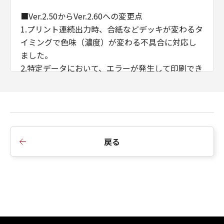
■Ver.2.50からVer.2.60への変更点
1.プリント連続出力時、合紙などデッキが変わるタ
イミングで色味（濃度）が変わる不具合に対応し
ました。
2.特定データにおいて、エラーが発生して印刷でき
ない不具合に対応しました。
3.ある特定のデータを製本印刷すると途中で止まっ
てしまう不具合に対応しました。
4.CDCTカスタマイズドライバーのインストール順
序の制限を廃止しました。
戻る
5.AMSのWSD/IPP接続時のIPアドレス/ホスト名の
取得に対応しました。
6.例外ページ設定において、給紙部のみの指定に変
更しました。
■Ver.2.40からVer.2.50への変更点