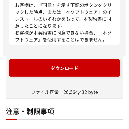
お客様は、『同意』を示す下記のボタンをクリ
ックした時点、または「本ソフトウェア」のイ
ンストールのいずれかをもって、本契約書に同
意したことになります。
お客様が本契約書に同意できない場合、「本ソ
フトウェア」を使用することはできません。
１．許諾
(1) キヤノンは、お客様が「キヤノン製品」を利
用する目的のために、「キヤノン製品」に直接
ダウンロード
またはネットワークを通じ接続される複数のコ
ンピューター（以下「指定機器」と言いま
す。）において、「本ソフトウェア」を使用
ファイル容量 26,564,432 byte
（本契約書においては、「本ソフトウェア」を
コンピューターの記憶媒体上にインストールす
ること、またはコンピューターにおいて表示す
注意・制限事項
ること、アクセスすること、もしくは実行する
ことのいずれも含むものとします。）するため