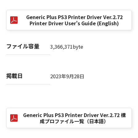
(3) お客様が本契約書のいずれかの条項に違反
した場合、本契約書は直ちに終了します。
Generic Plus PS3 Printer Driver Ver.2.72
(4) お客様は、上記(3)によって本契約書が終了
Printer Driver User's Guide (English)
した場合、速やかに、「本ソフトウェア」およ
びその複製物のすべてを廃棄または消去するも
のとします。
ファイル容量
3,366,371byte
(5) 上記にかかわらず、本契約書第2条、第4条
から第7条まで、第8条第4項および第10条の規
定は、本契約書の終了後も効力を有します。
掲載日
2023年9月28日
９．U.S. GOVERNMENT RESTRICTED RIGHTS
NOTICE
“米国政府エンドユーザー”とは、米国政府の機
関また団体を意味します。もしお客様が米国政
府エンドユーザーである場合、以下の規定が適
Generic Plus PS3 Printer Driver Ver.2.72 構
用されます：The SOFTWARE is a "commercial
成プロファイル一覧（日本語）
item," as that term is defined at 48 C.F.R.
2.101 (Oct 1995), consisting of "commercial