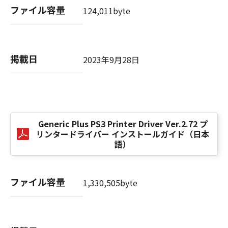
computer software" and "commercial
ファイル容量
124,011byte
computer software documentation," as such
terms are used in 48 C.F.R. 12.212 (Sept 1995).
Consistent with 48 C.F.R. 12.212 and 48 C.F.R.
227.7202-1 through 227.7202-4 (June 1995),
掲載日
2023年9月28日
all U.S. Government End Users shall acquire
the SOFTWARE with only those rights set
forth herein. The manufacturer is Canon
Inc./30-2, Shimomaruko 3-chome, Ohta-ku,
Tokyo 146-8501, Japan.
本条項中で使用される"the SOFTWARE"とは、
Generic Plus PS3 Printer Driver Ver.2.72 プ
リンタードライバー インストールガイド（日本
本契約書中で定義される「本ソフトウェア」を
語）
意味し、指し示すものとします。
10．分離可能性
ファイル容量
1,330,505byte
本契約書のいずれかの条項またはその一部が法
律により無効であると決定された場合でも、そ
の他の条項は完全に有効に存続するものとしま
す。