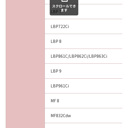
スクロールでき
ます
LBP 7
LBP722Ci
LBP 8
LBP861C/LBP862Ci/LBP863Ci
LBP 9
LBP961Ci
MF 8
MF832Cdw