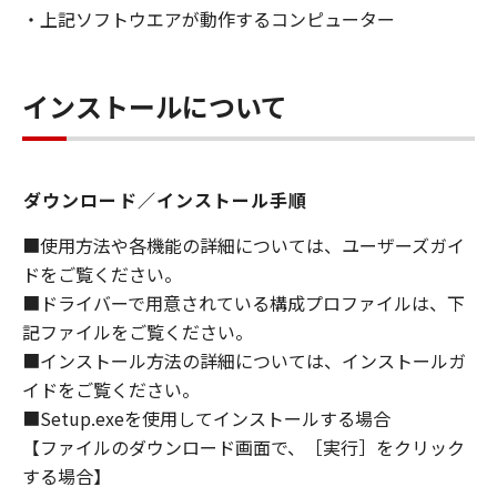
・上記ソフトウエアが動作するコンピューター
ライセンサーに帰属します。
５．輸出
お客様は、日本国政府または関連する外国政府
インストールについて
より必要な許可等を得ることなしに、「本ソフ
トウェア」の全部または一部を、直接または間
接に輸出してはなりません。
ダウンロード／インストール手順
６．サポートおよびアップデート
■使用方法や各機能の詳細については、ユーザーズガイ
キヤノン、キヤノンの子会社、関係会社、それ
ドをご覧ください。
らの販売代理店および販売店、並びにキヤノン
■ドライバーで用意されている構成プロファイルは、下
のライセンサーは、お客様による「本ソフトウ
記ファイルをご覧ください。
ェア」の使用を支援すること、および「本ソフ
■インストール方法の詳細については、インストールガ
トウェア」に対してアップデート、バグの修正
イドをご覧ください。
あるいはサポートを行うことについて、いかな
■Setup.exeを使用してインストールする場合
る責任も負うものではありません。
【ファイルのダウンロード画面で、［実行］をクリック
７．保証の否認・免責
する場合】