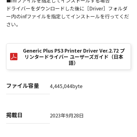
■infファイルを指定してインストールする場合
損害の可能性について知らされていた場合でも
ドライバーをダウンロードした後に［Driver］フォルダ
同様です。
ー内のinfファイルを指定してインストールを行ってくだ
(3) キヤノン、キヤノンのライセンサー、キヤノ
さい。
ンの子会社、キヤノンの関連会社、それらの販
売代理店または販売店のいずれも、「本ソフト
ウェア」、または「本ソフトウェア」の使用に
起因または関連してお客様と第三者との間に生
Generic Plus PS3 Printer Driver Ver.2.72 プ
じたいかなる紛争についても、一切責任を負わ
リンタードライバー ユーザーズガイド（日本
ないものとします。
語）
８．契約期間
(1) 本契約書は、お客様が、『同意』を示す下
ファイル容量
4,445,044byte
記のボタンをクリックした時点、または「本ソ
フトウェア」をインストールした時点で発効
し、下記(2)または(3)により終了されるまで有
効に存続します。
掲載日
2023年9月28日
(2) お客様は、「本ソフトウェア」およびその
複製物のすべてを廃棄および消去することによ
り、本契約書を終了させることができます。