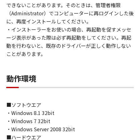
(1) お客様は、再使用許諾、譲渡、販売、頒
できないことがあります。そのときは、管理者権限
布、リースもしくは貸与その他の方法により、
（Administrator）でコンピューターに再ログインした後
第三者に「本ソフトウェア」を使用させること
に、再度インストールしてください。
はできません。
・インストーラーをお使いの場合、再起動を促すメッセ
(2) お客様は、「本ソフトウェア」の全部また
ージ表示があった際は必ず再起動をしてください。再起
は一部を修正、改変、逆コンパイル、逆アセン
動を行わないと、既存のドライバーが正しく動作しない
ブル、その他リバースエンジニアリング等する
ことがあります。
ことはできません。また第三者にこのような行
為をさせてはなりません。
動作環境
３．著作権表示
お客様は、「本ソフトウェア」に含まれるキヤ
ノンまたはキヤノンのライセンサーの著作権表
示を変更し、除去しもしくは削除してはなりま
■ソフトウエア
せん。
・Windows 8.1 32bit
・Windows 7 32bit
４．所有権
・Windows Server 2008 32bit
「本ソフトウェア」に係る権原および所有権
■ハードウエア
は、その内容によりキヤノンまたはキヤノンの