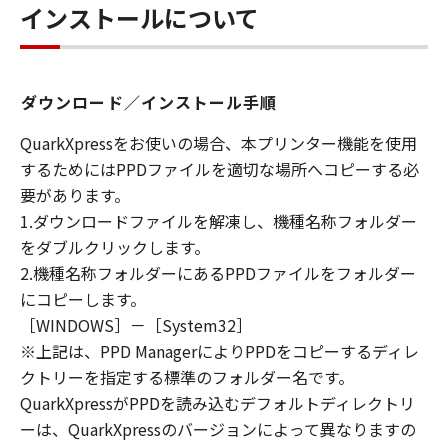
インストールについて
ライセンサーに帰属します。
５．輸出
お客様は、日本国政府または関連する外国政府
ダウンロード／インストール手順
より必要な許可等を得ることなしに、「本ソフ
トウェア」の全部または一部を、直接または間
QuarkXpressをお使いの場合、本プリンター機能を使用
接に輸出してはなりません。
するためにはPPDファイルを適切な場所へコピーする必
要があります。
６．サポートおよびアップデート
1.ダウンロードファイルを解凍し、機種名称フォルダー
キヤノン、キヤノンの子会社、関係会社、それ
をダブルクリックします。
らの販売代理店および販売店、並びにキヤノン
2.機種名称フォルダーにあるPPDファイルをフォルダー
のライセンサーは、お客様による「本ソフトウ
にコピーします。
ェア」の使用を支援すること、および「本ソフ
［WINDOWS］－［System32］
トウェア」に対してアップデート、バグの修正
※上記は、PPD ManagerによりPPDをコピーするディレ
あるいはサポートを行うことについて、いかな
クトリーを指定する標準のフォルダー名です。
る責任も負うものではありません。
QuarkXpressがPPDを読み込むデフォルトディレクトリ
７．保証の否認・免責
ーは、QuarkXpressのバージョンによって異なりますの