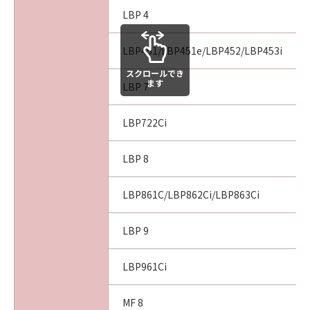
損害の可能性について知らされていた場合でも
LBP 4
同様です。
(3) キヤノン、キヤノンのライセンサー、キヤノ
LBP451/LBP451e/LBP452/LBP453i
ンの子会社、キヤノンの関連会社、それらの販
売代理店または販売店のいずれも、「本ソフト
スクロールでき
ます
LBP 7
ウェア」、または「本ソフトウェア」の使用に
起因または関連してお客様と第三者との間に生
じたいかなる紛争についても、一切責任を負わ
LBP722Ci
ないものとします。
LBP 8
８．契約期間
(1) 本契約書は、お客様が、『同意』を示す下
LBP861C/LBP862Ci/LBP863Ci
記のボタンをクリックした時点、または「本ソ
フトウェア」をインストールした時点で発効
LBP 9
し、下記(2)または(3)により終了されるまで有
効に存続します。
LBP961Ci
(2) お客様は、「本ソフトウェア」およびその
複製物のすべてを廃棄および消去することによ
MF 8
り、本契約書を終了させることができます。