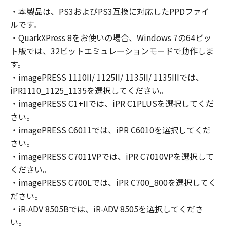
の非独占的権利をお客様に対して許諾します。
・本製品は、PS3およびPS3互換に対応したPPDファイ
お客様は、また「指定機器」にネットワークを
ルです。
通じて接続されたコンピューター上で、かかる
コンピューターの使用者に対して「本ソフトウ
・QuarkXPress 8をお使いの場合、Windows 7の64ビッ
ェア」を使用させることができますが、かかる
ト版では、32ビットエミュレーションモードで動作しま
コンピューターの使用者に本契約書上の義務お
す。
よび条件を遵守させるとともに、その履行に関
・imagePRESS 1110II/ 1125II/ 1135II/ 1135IIIでは、
し全責任を負うことを条件とします。
iPR1110_1125_1135を選択してください。
(2) お客様は、上記(1)に基づいて「本ソフトウ
・imagePRESS C1+IIでは、iPR C1PLUSを選択してくだ
ェア」を使用するためのバックアップとして、
さい。
「本ソフトウェア」を１部、複製することがで
・imagePRESS C6011では、iPR C6010を選択してくだ
きます。
さい。
(3) 上記(1)および(2)に定める場合を除き、キヤ
・imagePRESS C7011VPでは、iPR C7010VPを選択して
ノンまたはキヤノンのライセンサーのいかなる
ください。
知的財産権も、明示たると黙示たるとを問わ
・imagePRESS C700Lでは、iPR C700_800を選択してく
ず、本契約書によってお客様に譲渡あるいは許
諾されるものではありません。
ださい。
・iR-ADV 8505Bでは、iR-ADV 8505を選択してくださ
２．制限
い。