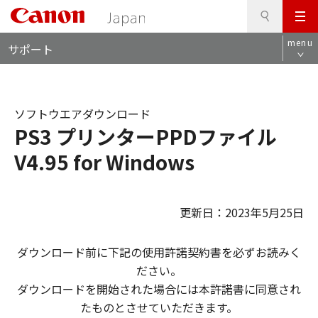
検
このページの本文へ
メ
索
ロ
ニ
menu
サポート
ー
ュ
カ
ー
ル
ナ
ソフトウエアダウンロード
ビ
PS3 プリンターPPDファイル
V4.95 for Windows
更新日：2023年5月25日
ダウンロード前に下記の使用許諾契約書を必ずお読みく
ださい。
ダウンロードを開始された場合には本許諾書に同意され
たものとさせていただきます。