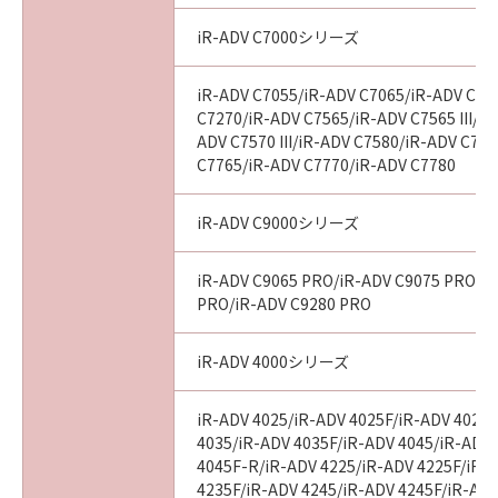
iR-ADV C7000シリーズ
以 上
iR-ADV C7055/iR-ADV C7065/iR-ADV C72
キヤノン株式会社
C7270/iR-ADV C7565/iR-ADV C7565 III/iR
ADV C7570 III/iR-ADV C7580/iR-ADV C7580
C7765/iR-ADV C7770/iR-ADV C7780
No. I010G021619
iR-ADV C9000シリーズ
iR-ADV C9065 PRO/iR-ADV C9075 PRO/i
PRO/iR-ADV C9280 PRO
iR-ADV 4000シリーズ
iR-ADV 4025/iR-ADV 4025F/iR-ADV 4025
4035/iR-ADV 4035F/iR-ADV 4045/iR-ADV
4045F-R/iR-ADV 4225/iR-ADV 4225F/iR-
4235F/iR-ADV 4245/iR-ADV 4245F/iR-ADV