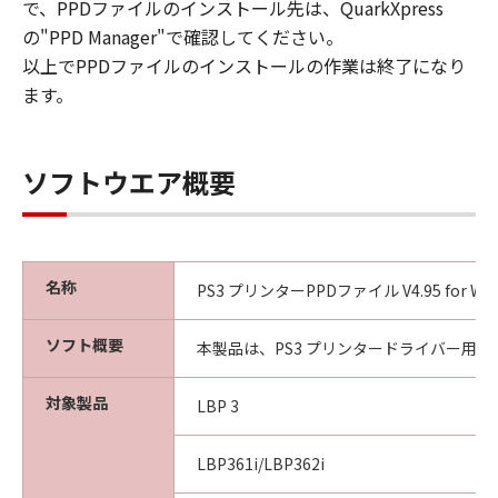
(1) 「本ソフトウェア」は、『現状のまま』の
で、PPDファイルのインストール先は、QuarkXpress
状態で使用許諾されます。キヤノン、キヤノン
の"PPD Manager"で確認してください。
のライセンサー、キヤノンの子会社、キヤノン
以上でPPDファイルのインストールの作業は終了になり
の関連会社、それらの販売代理店または販売店
ます。
のいずれも、「本ソフトウェア」に関して、商
品性および特定の目的への適合性の保証を含
め、いかなる保証も、明示たると黙示たるとを
ソフトウエア概要
問わず一切しないものとします。
(2) キヤノン、キヤノンのライセンサー、キヤノ
ンの子会社、キヤノンの関連会社、それらの販
売代理店または販売店のいずれも、「本ソフト
名称
PS3 プリンターPPDファイル V4.95 for Win
ウェア」の使用または使用不能から生ずるいか
なる損害（逸失利益およびその他の派生的また
ソフト概要
は付随的な損害を含むがこれらに限定されない
本製品は、PS3 プリンタードライバー用P
全ての損害を言います。）について、適用法で
認められる限り、一切の責任を負わないものと
対象製品
LBP 3
します。たとえ、キヤノン、キヤノンのライセ
ンサー、キヤノンの子会社、キヤノンの関連会
LBP361i/LBP362i
社、それらの販売代理店または販売店がかかる