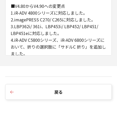
■V4.80からV4.90への変更点
1.iR-ADV 4800シリーズに対応しました。
2.imagePRESS C270/ C265に対応しました。
3.LBP362i/ 361i、LBP453i/ LBP452/ LBP451/
LBP451eに対応しました。
4.iR-ADV C5800シリーズ、iR-ADV 6800シリーズに
おいて、折りの選択肢に「サドルC 折り」を追加し
ました。
5.iPR C270/C265、iR-ADV C5800シリーズ、iR-ADV
6800シリーズ、iR-ADV 4800シリーズにおいて、サ
ドル折り時の排紙順指定に対応しました。
6.iR-ADV C5800シリーズ、iR-ADV 6800シリーズに
おいて、ステイプルフィニッシャー・AB2/ ペーパ
戻る
ーフォールディング中綴じフィニッシャー・A1に
対応しました。
■V4.70からV4.80への変更点