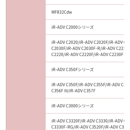
(3) お客様が本契約書のいずれかの条項に違反
した場合、本契約書は直ちに終了します。
MF832Cdw
(4) お客様は、上記(3)によって本契約書が終了
した場合、速やかに、「本ソフトウェア」およ
iR-ADV C2000シリーズ
びその複製物のすべてを廃棄または消去するも
のとします。
iR-ADV C2020/iR-ADV C2020F/iR-ADV C2
(5) 上記にかかわらず、本契約書第2条、第4条
C2030F/iR-ADV C2030F-R/iR-ADV C2218F
から第7条まで、第8条第4項および第10条の規
C2220/iR-ADV C2220F/iR-ADV C2230F
定は、本契約書の終了後も効力を有します。
iR-ADV C350Fシリーズ
９．U.S. GOVERNMENT RESTRICTED RIGHTS
NOTICE
iR-ADV C350F/iR-ADV C355F/iR-ADV C356
“米国政府エンドユーザー”とは、米国政府の機
C356F III/iR-ADV C357F
関また団体を意味します。もしお客様が米国政
府エンドユーザーである場合、以下の規定が適
iR-ADV C3000シリーズ
用されます：The SOFTWARE is a "commercial
item," as that term is defined at 48 C.F.R.
iR-ADV C3320F/iR-ADV C3330/iR-ADV C3
2.101 (Oct 1995), consisting of "commercial
C3330F-RG/iR-ADV C3520F/iR-ADV C3520F