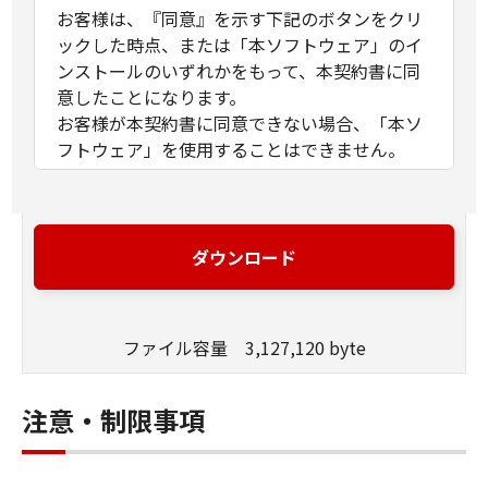
お客様は、『同意』を示す下記のボタンをクリ
ックした時点、または「本ソフトウェア」のイ
ンストールのいずれかをもって、本契約書に同
意したことになります。
お客様が本契約書に同意できない場合、「本ソ
フトウェア」を使用することはできません。
１．許諾
(1) キヤノンは、お客様が「キヤノン製品」を利
用する目的のために、「キヤノン製品」に直接
ダウンロード
またはネットワークを通じ接続される複数のコ
ンピューター（以下「指定機器」と言いま
す。）において、「本ソフトウェア」を使用
ファイル容量 3,127,120 byte
（本契約書においては、「本ソフトウェア」を
コンピューターの記憶媒体上にインストールす
ること、またはコンピューターにおいて表示す
注意・制限事項
ること、アクセスすること、もしくは実行する
ことのいずれも含むものとします。）するため