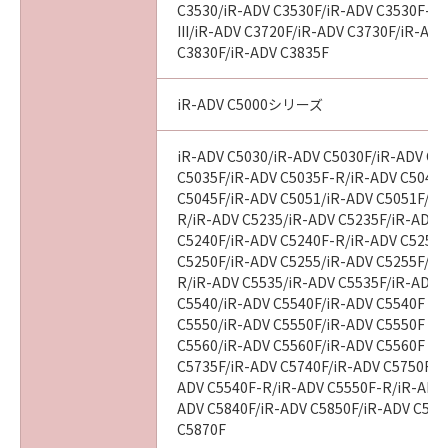
computer software" and "commercial
C3530/iR-ADV C3530F/iR-ADV C3530F-R
computer software documentation," as such
III/iR-ADV C3720F/iR-ADV C3730F/iR-AD
terms are used in 48 C.F.R. 12.212 (Sept 1995).
C3830F/iR-ADV C3835F
Consistent with 48 C.F.R. 12.212 and 48 C.F.R.
227.7202-1 through 227.7202-4 (June 1995),
iR-ADV C5000シリーズ
all U.S. Government End Users shall acquire
the SOFTWARE with only those rights set
iR-ADV C5030/iR-ADV C5030F/iR-ADV C5
forth herein. The manufacturer is Canon
C5035F/iR-ADV C5035F-R/iR-ADV C5045/
Inc./30-2, Shimomaruko 3-chome, Ohta-ku,
C5045F/iR-ADV C5051/iR-ADV C5051F/iR
Tokyo 146-8501, Japan.
R/iR-ADV C5235/iR-ADV C5235F/iR-ADV 
本条項中で使用される"the SOFTWARE"とは、
C5240F/iR-ADV C5240F-R/iR-ADV C5250/
C5250F/iR-ADV C5255/iR-ADV C5255F/iR
本契約書中で定義される「本ソフトウェア」を
R/iR-ADV C5535/iR-ADV C5535F/iR-ADV C
意味し、指し示すものとします。
C5540/iR-ADV C5540F/iR-ADV C5540F III
C5550/iR-ADV C5550F/iR-ADV C5550F III
10．分離可能性
C5560/iR-ADV C5560F/iR-ADV C5560F III
本契約書のいずれかの条項またはその一部が法
C5735F/iR-ADV C5740F/iR-ADV C5750F/i
律により無効であると決定された場合でも、そ
ADV C5540F-R/iR-ADV C5550F-R/iR-ADV 
の他の条項は完全に有効に存続するものとしま
ADV C5840F/iR-ADV C5850F/iR-ADV C586
C5870F
す。