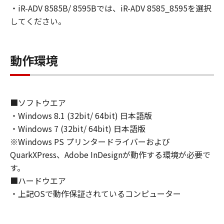
(1) お客様は、再使用許諾、譲渡、販売、頒
・iR-ADV 8585B/ 8595Bでは、iR-ADV 8585_8595を選択
布、リースもしくは貸与その他の方法により、
してください。
第三者に「本ソフトウェア」を使用させること
はできません。
(2) お客様は、「本ソフトウェア」の全部また
動作環境
は一部を修正、改変、逆コンパイル、逆アセン
ブル、その他リバースエンジニアリング等する
ことはできません。また第三者にこのような行
為をさせてはなりません。
■ソフトウエア
・Windows 8.1 (32bit/ 64bit) 日本語版
３．著作権表示
・Windows 7 (32bit/ 64bit) 日本語版
お客様は、「本ソフトウェア」に含まれるキヤ
※Windows PS プリンタードライバーおよび
ノンまたはキヤノンのライセンサーの著作権表
QuarkXPress、Adobe InDesignが動作する環境が必要で
示を変更し、除去しもしくは削除してはなりま
す。
せん。
■ハードウエア
・上記OSで動作保証されているコンピューター
４．所有権
「本ソフトウェア」に係る権原および所有権
は、その内容によりキヤノンまたはキヤノンの