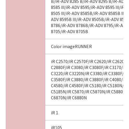
B/iR-ADV 8285 B/iR-ADV 8295 B/iR-ADV 
8585 III/iR-ADV 8595/iR-ADV 8595 III/iR
8505 III/iR-ADV 8585B/iR-ADV 8585B III/
ADV 8595B III/iR-ADV 8505B/iR-ADV 8505
8786/iR-ADV 8786B/iR-ADV 8795/iR-ADV
8705/iR-ADV 8705B
Color imageRUNNER
iR C2570/iR C2570F/iR C2620/iR C2620N/
C2880F/iR C3080/iR C3080F/iR C3170/iR 
C3220/iR C3220N/iR C3380/iR C3380F/iR
C3580F/iR C3880/iR C3880F/iR C4080/iR 
C4580/iR C4580F/iR C5180/iR C5180N/iR
C5185N/iR C5870/iR C5870N/iR C5880N/i
C6870N/iR C6880N
iR 1
iR105