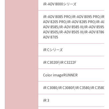
iR-ADV 8000シリーズ
以 上
iR-ADV 8085 PRO/iR-ADV 8095 PRO/iR-A
ADV 8205 PRO/iR-ADV 8285 PRO/iR-ADV 
キヤノン株式会社
ADV 8585/iR-ADV 8585 III/iR-ADV 8595/iR-
ADV 8505/iR-ADV 8505 III/iR-ADV 8786/i
No. I010G020484
ADV 8705
iR Cシリーズ
iR C3020F/iR C3222F
Color imageRUNNER
iR C3080/iR C3080F/iR C3580/iR C3580F
iR 3