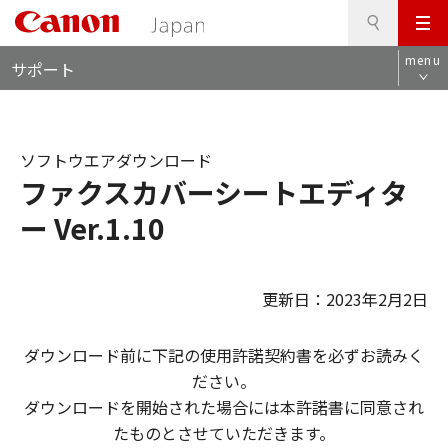
検
このページの本文へ
メ
索
ロ
ニ
menu
サポート
ー
ュ
カ
ー
ル
ナ
ソフトウエアダウンロード
ビ
ファクスカバーシートエディタ
ー Ver.1.10
更新日：2023年2月2日
ダウンロード前に下記の使用許諾契約書を必ずお読みく
ださい。
ダウンロードを開始された場合には本許諾書に同意され
たものとさせていただきます。