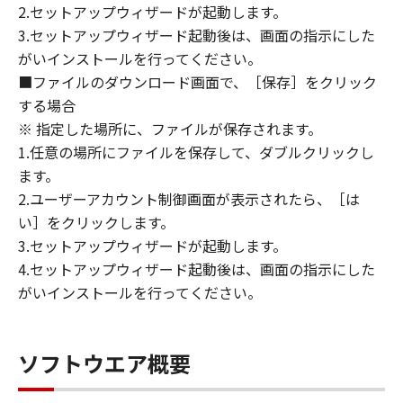
2.セットアップウィザードが起動します。
ライセンサーに帰属します。
3.セットアップウィザード起動後は、画面の指示にした
がいインストールを行ってください。
５．輸出
お客様は、日本国政府または関連する外国政府
■ファイルのダウンロード画面で、［保存］をクリック
より必要な許可等を得ることなしに、「本ソフ
する場合
トウェア」の全部または一部を、直接または間
※ 指定した場所に、ファイルが保存されます。
接に輸出してはなりません。
1.任意の場所にファイルを保存して、ダブルクリックし
ます。
６．サポートおよびアップデート
2.ユーザーアカウント制御画面が表示されたら、［は
キヤノン、キヤノンの子会社、関係会社、それ
い］をクリックします。
らの販売代理店および販売店、並びにキヤノン
3.セットアップウィザードが起動します。
のライセンサーは、お客様による「本ソフトウ
4.セットアップウィザード起動後は、画面の指示にした
ェア」の使用を支援すること、および「本ソフ
がいインストールを行ってください。
トウェア」に対してアップデート、バグの修正
あるいはサポートを行うことについて、いかな
る責任も負うものではありません。
ソフトウエア概要
７．保証の否認・免責