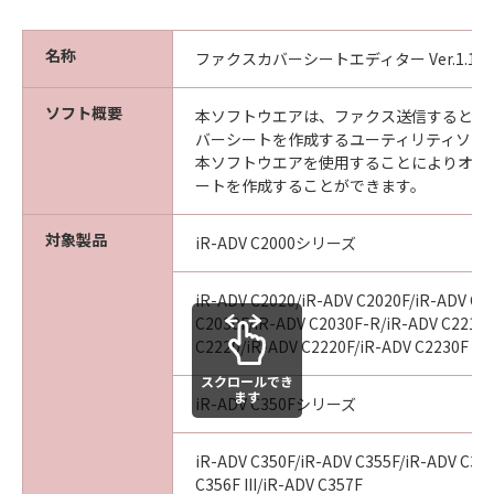
(1) 「本ソフトウェア」は、『現状のまま』の
状態で使用許諾されます。キヤノン、キヤノン
のライセンサー、キヤノンの子会社、キヤノン
名称
ファクスカバーシートエディター Ver.1.10
の関連会社、それらの販売代理店または販売店
のいずれも、「本ソフトウェア」に関して、商
ソフト概要
本ソフトウエアは、ファクス送信するとき
品性および特定の目的への適合性の保証を含
バーシートを作成するユーティリティソフ
め、いかなる保証も、明示たると黙示たるとを
本ソフトウエアを使用することによりオリ
問わず一切しないものとします。
ートを作成することができます。
(2) キヤノン、キヤノンのライセンサー、キヤノ
ンの子会社、キヤノンの関連会社、それらの販
対象製品
iR-ADV C2000シリーズ
売代理店または販売店のいずれも、「本ソフト
ウェア」の使用または使用不能から生ずるいか
iR-ADV C2020/iR-ADV C2020F/iR-ADV C2
なる損害（逸失利益およびその他の派生的また
C2030F/iR-ADV C2030F-R/iR-ADV C2218F
は付随的な損害を含むがこれらに限定されない
C2220/iR-ADV C2220F/iR-ADV C2230F
全ての損害を言います。）について、適用法で
スクロールでき
認められる限り、一切の責任を負わないものと
ます
iR-ADV C350Fシリーズ
します。たとえ、キヤノン、キヤノンのライセ
ンサー、キヤノンの子会社、キヤノンの関連会
iR-ADV C350F/iR-ADV C355F/iR-ADV C356
社、それらの販売代理店または販売店がかかる
C356F III/iR-ADV C357F