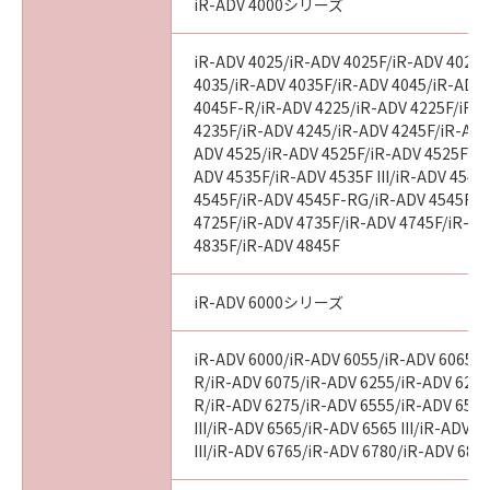
computer software" and "commercial
iR-ADV 4000シリーズ
computer software documentation," as such
terms are used in 48 C.F.R. 12.212 (Sept 1995).
iR-ADV 4025/iR-ADV 4025F/iR-ADV 4025
Consistent with 48 C.F.R. 12.212 and 48 C.F.R.
4035/iR-ADV 4035F/iR-ADV 4045/iR-ADV
227.7202-1 through 227.7202-4 (June 1995),
4045F-R/iR-ADV 4225/iR-ADV 4225F/iR-
all U.S. Government End Users shall acquire
4235F/iR-ADV 4245/iR-ADV 4245F/iR-ADV
ADV 4525/iR-ADV 4525F/iR-ADV 4525F III
the SOFTWARE with only those rights set
ADV 4535F/iR-ADV 4535F III/iR-ADV 4545
forth herein. The manufacturer is Canon
4545F/iR-ADV 4545F-RG/iR-ADV 4545F II
Inc./30-2, Shimomaruko 3-chome, Ohta-ku,
4725F/iR-ADV 4735F/iR-ADV 4745F/iR-AD
Tokyo 146-8501, Japan.
4835F/iR-ADV 4845F
本条項中で使用される"the SOFTWARE"とは、
本契約書中で定義される「本ソフトウェア」を
iR-ADV 6000シリーズ
意味し、指し示すものとします。
iR-ADV 6000/iR-ADV 6055/iR-ADV 6065/i
10．分離可能性
R/iR-ADV 6075/iR-ADV 6255/iR-ADV 6265
本契約書のいずれかの条項またはその一部が法
R/iR-ADV 6275/iR-ADV 6555/iR-ADV 6560
律により無効であると決定された場合でも、そ
III/iR-ADV 6565/iR-ADV 6565 III/iR-ADV 
の他の条項は完全に有効に存続するものとしま
III/iR-ADV 6765/iR-ADV 6780/iR-ADV 686
す。