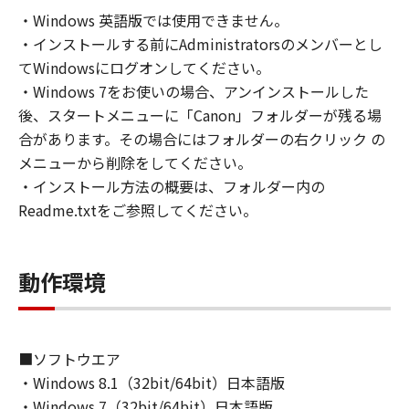
の非独占的権利をお客様に対して許諾します。
・Windows 英語版では使用できません。
お客様は、また「指定機器」にネットワークを
・インストールする前にAdministratorsのメンバーとし
通じて接続されたコンピューター上で、かかる
コンピューターの使用者に対して「本ソフトウ
てWindowsにログオンしてください。
ェア」を使用させることができますが、かかる
・Windows 7をお使いの場合、アンインストールした
コンピューターの使用者に本契約書上の義務お
後、スタートメニューに「Canon」フォルダーが残る場
よび条件を遵守させるとともに、その履行に関
合があります。その場合にはフォルダーの右クリック の
し全責任を負うことを条件とします。
メニューから削除をしてください。
(2) お客様は、上記(1)に基づいて「本ソフトウ
・インストール方法の概要は、フォルダー内の
ェア」を使用するためのバックアップとして、
Readme.txtをご参照してください。
「本ソフトウェア」を１部、複製することがで
きます。
(3) 上記(1)および(2)に定める場合を除き、キヤ
動作環境
ノンまたはキヤノンのライセンサーのいかなる
知的財産権も、明示たると黙示たるとを問わ
ず、本契約書によってお客様に譲渡あるいは許
諾されるものではありません。
■ソフトウエア
・Windows 8.1（32bit/64bit）日本語版
２．制限
・Windows 7（32bit/64bit）日本語版