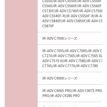
C5550/iR-ADV C5550F/iR-ADV C5550F III
(3) お客様が本契約書のいずれかの条項に違反
C5560/iR-ADV C5560F/iR-ADV C5560F III
した場合、本契約書は直ちに終了します。
C5735F/iR-ADV C5740F/iR-ADV C5750F/i
(4) お客様は、上記(3)によって本契約書が終了
ADV C5540F-R/iR-ADV C5550F-R/iR-ADV 
した場合、速やかに、「本ソフトウェア」およ
ADV C5840F/iR-ADV C5850F/iR-ADV C586
C5870F
びその複製物のすべてを廃棄または消去するも
のとします。
(5) 上記にかかわらず、本契約書第2条、第4条
iR-ADV C7000シリーズ
から第7条まで、第8条第4項および第10条の規
定は、本契約書の終了後も効力を有します。
iR-ADV C7055/iR-ADV C7065/iR-ADV C72
C7270/iR-ADV C7565/iR-ADV C7565 III/iR
ADV C7570 III/iR-ADV C7580/iR-ADV C7580
９．U.S. GOVERNMENT RESTRICTED RIGHTS
C7765/iR-ADV C7770/iR-ADV C7780
NOTICE
“米国政府エンドユーザー”とは、米国政府の機
関また団体を意味します。もしお客様が米国政
iR-ADV C9000シリーズ
府エンドユーザーである場合、以下の規定が適
用されます：The SOFTWARE is a "commercial
iR-ADV C9065 PRO/iR-ADV C9075 PRO/i
item," as that term is defined at 48 C.F.R.
PRO/iR-ADV C9280 PRO
2.101 (Oct 1995), consisting of "commercial