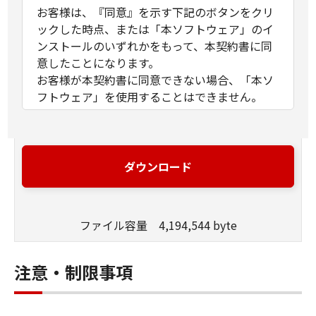
お客様は、『同意』を示す下記のボタンをクリ
ックした時点、または「本ソフトウェア」のイ
ンストールのいずれかをもって、本契約書に同
意したことになります。
お客様が本契約書に同意できない場合、「本ソ
フトウェア」を使用することはできません。
１．許諾
(1) キヤノンは、お客様が「キヤノン製品」を利
用する目的のために、「キヤノン製品」に直接
ダウンロード
またはネットワークを通じ接続される複数のコ
ンピューター（以下「指定機器」と言いま
す。）において、「本ソフトウェア」を使用
ファイル容量 4,194,544 byte
（本契約書においては、「本ソフトウェア」を
コンピューターの記憶媒体上にインストールす
ること、またはコンピューターにおいて表示す
注意・制限事項
ること、アクセスすること、もしくは実行する
ことのいずれも含むものとします。）するため