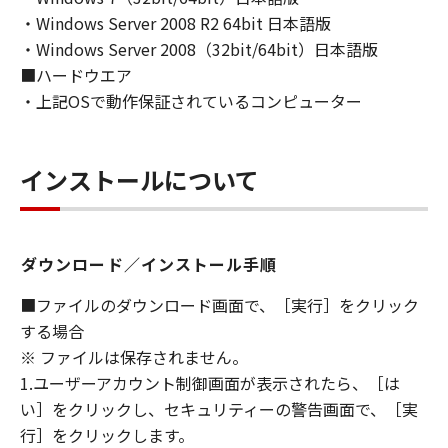
(1) お客様は、再使用許諾、譲渡、販売、頒
・Windows Server 2008 R2 64bit 日本語版
布、リースもしくは貸与その他の方法により、
・Windows Server 2008（32bit/64bit）日本語版
第三者に「本ソフトウェア」を使用させること
■ハードウエア
はできません。
・上記OSで動作保証されているコンピューター
(2) お客様は、「本ソフトウェア」の全部また
は一部を修正、改変、逆コンパイル、逆アセン
ブル、その他リバースエンジニアリング等する
インストールについて
ことはできません。また第三者にこのような行
為をさせてはなりません。
３．著作権表示
ダウンロード／インストール手順
お客様は、「本ソフトウェア」に含まれるキヤ
ノンまたはキヤノンのライセンサーの著作権表
■ファイルのダウンロード画面で、［実行］をクリック
示を変更し、除去しもしくは削除してはなりま
する場合
せん。
※ ファイルは保存されません。
1.ユーザーアカウント制御画面が表示されたら、［は
４．所有権
い］をクリックし、セキュリティーの警告画面で、［実
「本ソフトウェア」に係る権原および所有権
行］をクリックします。
は、その内容によりキヤノンまたはキヤノンの