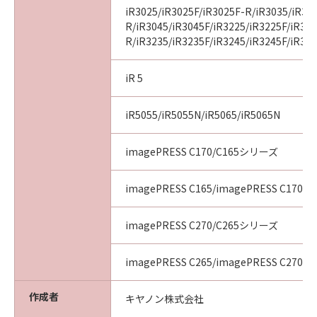
iR3025/iR3025F/iR3025F-R/iR3035/iR30
R/iR3045/iR3045F/iR3225/iR3225F/iR32
R/iR3235/iR3235F/iR3245/iR3245F/iR32
iR 5
iR5055/iR5055N/iR5065/iR5065N
imagePRESS C170/C165シリーズ
imagePRESS C165/imagePRESS C170
imagePRESS C270/C265シリーズ
imagePRESS C265/imagePRESS C270
作成者
キヤノン株式会社