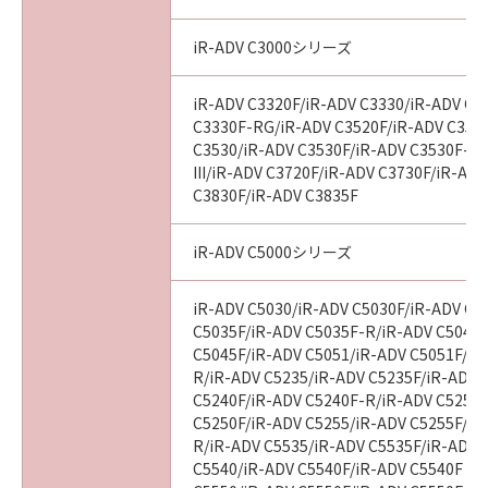
損害の可能性について知らされていた場合でも
同様です。
iR-ADV C3000シリーズ
(3) キヤノン、キヤノンのライセンサー、キヤノ
ンの子会社、キヤノンの関連会社、それらの販
iR-ADV C3320F/iR-ADV C3330/iR-ADV C3
売代理店または販売店のいずれも、「本ソフト
C3330F-RG/iR-ADV C3520F/iR-ADV C3520F
ウェア」、または「本ソフトウェア」の使用に
C3530/iR-ADV C3530F/iR-ADV C3530F-R
起因または関連してお客様と第三者との間に生
III/iR-ADV C3720F/iR-ADV C3730F/iR-AD
じたいかなる紛争についても、一切責任を負わ
C3830F/iR-ADV C3835F
ないものとします。
iR-ADV C5000シリーズ
８．契約期間
(1) 本契約書は、お客様が、『同意』を示す下
iR-ADV C5030/iR-ADV C5030F/iR-ADV C5
記のボタンをクリックした時点、または「本ソ
C5035F/iR-ADV C5035F-R/iR-ADV C5045/
フトウェア」をインストールした時点で発効
C5045F/iR-ADV C5051/iR-ADV C5051F/iR
し、下記(2)または(3)により終了されるまで有
R/iR-ADV C5235/iR-ADV C5235F/iR-ADV 
効に存続します。
C5240F/iR-ADV C5240F-R/iR-ADV C5250/
C5250F/iR-ADV C5255/iR-ADV C5255F/iR
(2) お客様は、「本ソフトウェア」およびその
R/iR-ADV C5535/iR-ADV C5535F/iR-ADV C
複製物のすべてを廃棄および消去することによ
C5540/iR-ADV C5540F/iR-ADV C5540F III
り、本契約書を終了させることができます。